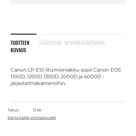
TUOTTEEN
LISÄTIETOJA
MYYMÄLÄSAATAVUUS
KUVAUS
Canon LP-E10 litumioniakku sopii Canon EOS
1100D, 1200D 1300D, 2000D ja 4000D -
järjestelmäkameroihin.
Takuu
12 kk
Näytä kaikki ominaisuudet