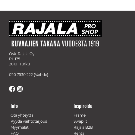
Osk. Rajala Oy
PL 175
20101 Turku
020 7530 222
(Vaihde)
Info
Inspiroidu
Ota yhteyttä
Frame
Pyydä vaihtotarjous
Swap It
Myymälät
Rajala B2B
FAQ
Rental