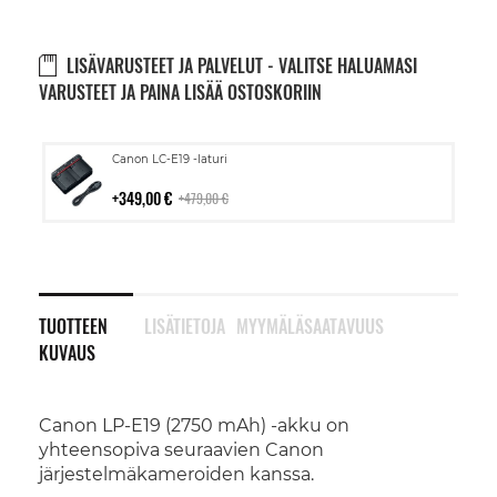
LISÄVARUSTEET JA PALVELUT - VALITSE HALUAMASI
VARUSTEET JA PAINA LISÄÄ OSTOSKORIIN
Lisää
Canon LC-E19 -laturi
ostoskoriin
349,00 €
479,00 €
TUOTTEEN
LISÄTIETOJA
MYYMÄLÄSAATAVUUS
KUVAUS
Canon LP-E19 (2750 mAh) -akku on
yhteensopiva seuraavien Canon
järjestelmäkameroiden kanssa.