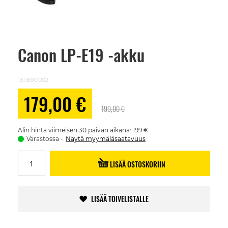
Canon LP-E19 -akku
Skip
to
the
beginning
131169C002
of
the
Alennushinta
179,00 €
images
199,00 €
gallery
Alin hinta viimeisen 30 päivän aikana: 199 €
Varastossa
Näytä myymäläsaatavuus
LISÄÄ OSTOSKORIIN
LISÄÄ TOIVELISTALLE