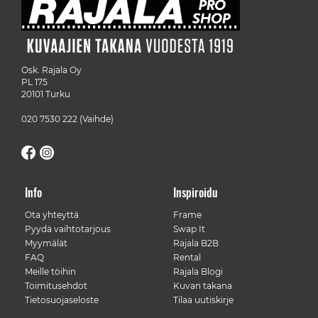
Osk. Rajala Oy
PL 175
20101 Turku
020 7530 222
(Vaihde)
Info
Inspiroidu
Ota yhteyttä
Frame
Pyydä vaihtotarjous
Swap It
Myymälät
Rajala B2B
FAQ
Rental
Meille töihin
Rajala Blogi
Toimitusehdot
Kuvan takana
Tietosuojaseloste
Tilaa uutiskirje