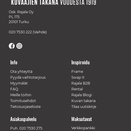
Osk. Rajala Oy
PL 175
20101 Turku
020 7530 222
(Vaihde)
Info
Inspiroidu
Ota yhteyttä
Frame
Pyydä vaihtotarjous
Swap It
Myymälät
Rajala B2B
FAQ
Rental
Meille töihin
Rajala Blogi
Toimitusehdot
Kuvan takana
Tietosuojaseloste
Tilaa uutiskirje
Asiakaspalvelu
Maksutavat
Verkkopankki
Puh.
020 7530 275