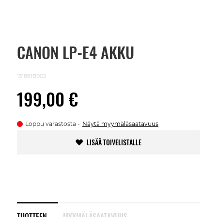
CANON LP-E4 AKKU
Skip
to
the
beginning
131891B002
of
the
199,00 €
images
gallery
Loppu varastosta
Näytä myymäläsaatavuus
LISÄÄ TOIVELISTALLE
TUOTTEEN
MYYMÄLÄSAATAVUUS