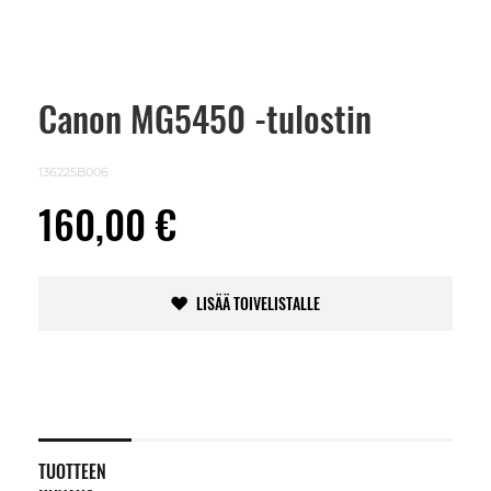
Canon MG5450 -tulostin
Skip
to
the
beginning
136225B006
of
the
160,00 €
images
gallery
LISÄÄ TOIVELISTALLE
TUOTTEEN