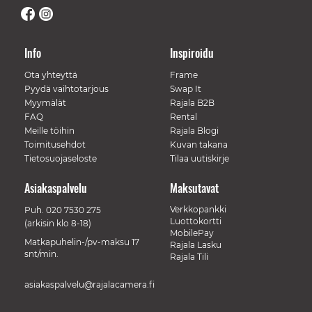
Info
Inspiroidu
Ota yhteyttä
Frame
Pyydä vaihtotarjous
Swap It
Myymälät
Rajala B2B
FAQ
Rental
Meille töihin
Rajala Blogi
Toimitusehdot
Kuvan takana
Tietosuojaseloste
Tilaa uutiskirje
Asiakaspalvelu
Maksutavat
Verkkopankki
Puh.
020 7530 275
Luottokortti
(arkisin klo 8-18)
MobilePay
Matkapuhelin-/pv-maksu 17
Rajala Lasku
snt/min.
Rajala Tili
asiakaspalvelu@rajalacamera.fi