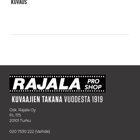
KUVAUS
Osk. Rajala Oy
PL 175
20101 Turku
020 7530 222
(Vaihde)