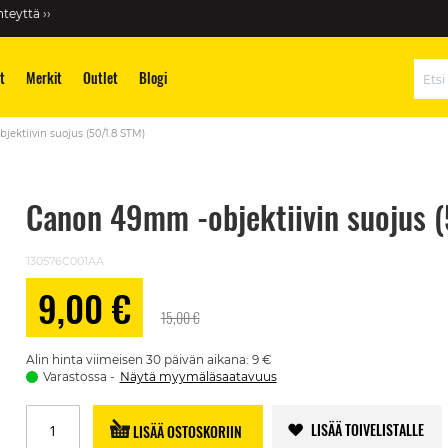
teyttä ››
t
Merkit
Outlet
Blogi
Hae
ektiivin suojus (50/1.8 STM)
Canon 49mm -objektiivin suojus 
130576C001AA
9,00 €
Alennushinta
15,00 €
Alin hinta viimeisen 30 päivän aikana: 9 €
Varastossa
Näytä myymäläsaatavuus
LISÄÄ TOIVELISTALLE
LISÄÄ OSTOSKORIIN