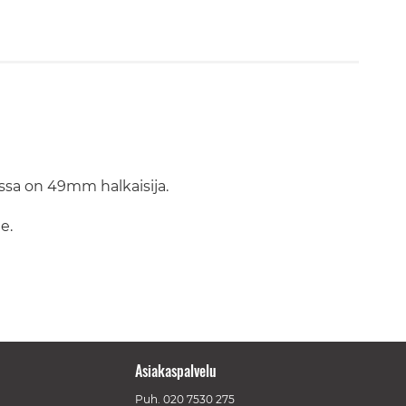
issa on 49mm halkaisija.
e.
Asiakaspalvelu
Puh.
020 7530 275