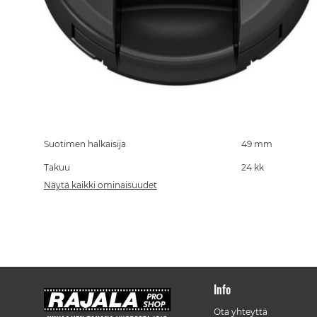
Skip
to
the
Suotimen halkaisija
49 mm
beginning
Takuu
24 kk
of
the
Näytä kaikki ominaisuudet
images
gallery
Info
Ota yhteyttä