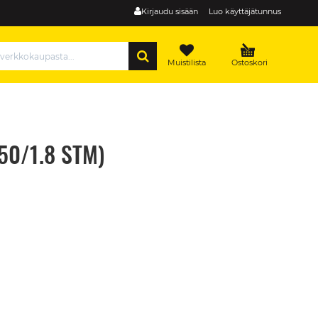
Kirjaudu sisään
Luo käyttäjätunnus
HAE
Muistilista
Ostoskori
(50/1.8 STM)