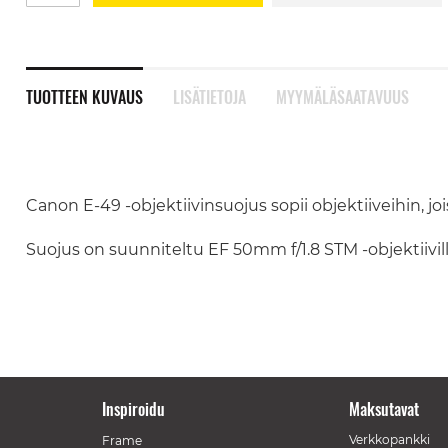
TUOTTEEN KUVAUS
LISÄTIETOJA
MYYMÄLÄSAATAVUUS
Canon E-49 -objektiivinsuojus sopii objektiiveihin, jo
Suojus on suunniteltu EF 50mm f/1.8 STM -objektiivill
Inspiroidu
Maksutavat
Verkkopankki
Frame