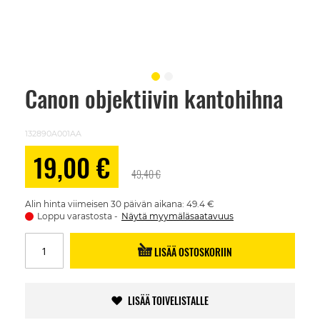
Canon objektiivin kantohihna
Skip
to
the
beginning
132890A001AA
of
the
Alennushinta
19,00 €
images
49,40 €
gallery
Alin hinta viimeisen 30 päivän aikana: 49.4 €
Loppu varastosta
Näytä myymäläsaatavuus
LISÄÄ OSTOSKORIIN
LISÄÄ TOIVELISTALLE