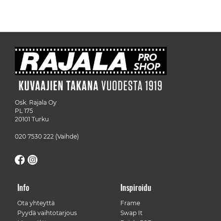
Osk. Rajala Oy
PL 175
20101 Turku
020 7530 222
(Vaihde)
Info
Inspiroidu
Ota yhteyttä
Frame
Pyydä vaihtotarjous
Swap It