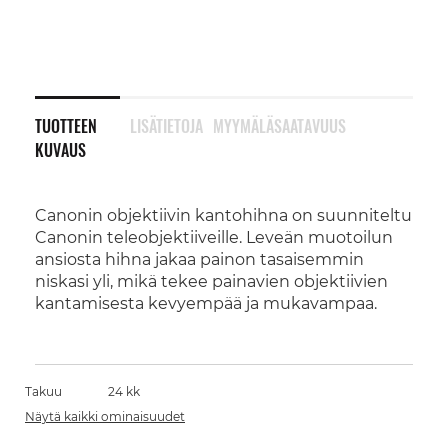
TUOTTEEN
LISÄTIETOJA
MYYMÄLÄSAATAVUUS
KUVAUS
Canonin objektiivin kantohihna on suunniteltu
Canonin teleobjektiiveille. Leveän muotoilun
ansiosta hihna jakaa painon tasaisemmin
niskasi yli, mikä tekee painavien objektiivien
kantamisesta kevyempää ja mukavampaa.
Takuu
24 kk
Näytä kaikki ominaisuudet