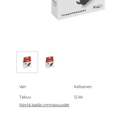
Skip
to
the
Väri
Keltainen
beginning
Takuu
12 kk
of
the
Näytä kaikki ominaisuudet
images
gallery