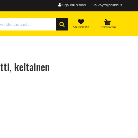
Kirjaudu sisään
Luo käyttäjätunnus
HAE
Muistilista
Ostoskori
ti, keltainen