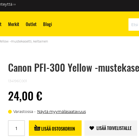
teyttä ››
t
Merkit
Outlet
Blogi
Hae
ellow -mustekasetti, keltainen
Canon PFI-300 Yellow -mustekaset
134196C001
24,00 €
Varastossa
Näytä myymäläsaatavuus
LISÄÄ TOIVELISTALLE
LISÄÄ OSTOSKORIIN