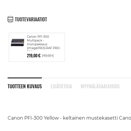
TUOTEVARIAATIOT
Canon PFI-300
Multipack -
monipakkaus
(ImagePROGRAF PRO-
300)
219,00 €
240,00 €
TUOTTEEN KUVAUS
LISÄTIETOJA
MYYMÄLÄSAATAVUUS
Canon PFI-300 Yellow - keltainen mustekasetti Ca