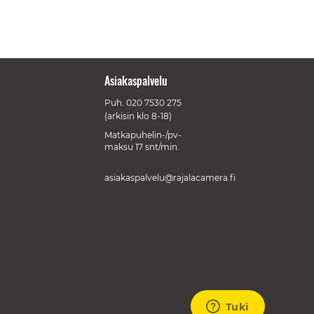
Asiakaspalvelu
Puh.
020 7530 275
(arkisin klo 8-18)
Matkapuhelin-/pv-
maksu 17 snt/min.
asiakaspalvelu@rajalacamera.fi