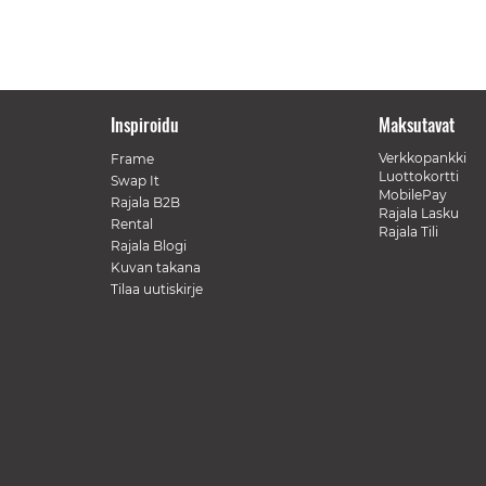
Inspiroidu
Maksutavat
Verkkopankki
Frame
Luottokortti
Swap It
MobilePay
Rajala B2B
Rajala Lasku
Rental
Rajala Tili
Rajala Blogi
Kuvan takana
Tilaa uutiskirje