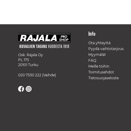
Info
Ota yhteyttä
Pyydä vaihtotarjous
Myymälät
Osk. Rajala Oy
PL 175
FAQ
20101 Turku
Meille töihin
Toimitusehdot
020 7530 222
(Vaihde)
Tietosuojaseloste