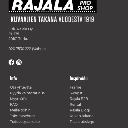
Osk. Rajala Oy
PL 175
20101 Turku
020 7530 222
(Vaihde)
Info
Inspiroidu
Ota yhteyttä
Frame
Pyydä vaihtotarjous
Swap It
Myymälät
Rajala B2B
FAQ
Rental
Meille töihin
Rajala Blogi
Toimitusehdot
Kuvan takana
Tietosuojaseloste
Tilaa uutiskirje