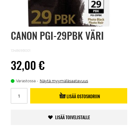
CANON PGI-29PBK VÄRI
Skip
to
the
beginning
134869B001
of
the
32,00 €
images
gallery
Varastossa
Näytä myymäläsaatavuus
LISÄÄ OSTOSKORIIN
LISÄÄ TOIVELISTALLE