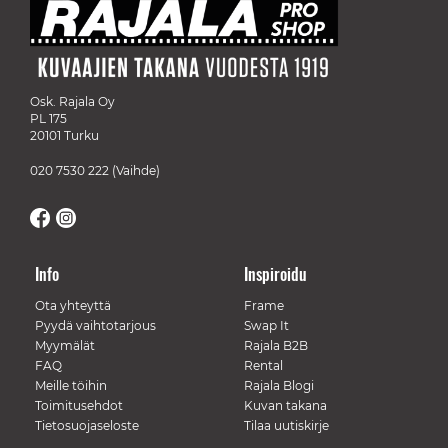
Osk. Rajala Oy
PL 175
20101 Turku
020 7530 222
(Vaihde)
Info
Inspiroidu
Ota yhteyttä
Frame
Pyydä vaihtotarjous
Swap It
Myymälät
Rajala B2B
FAQ
Rental
Meille töihin
Rajala Blogi
Toimitusehdot
Kuvan takana
Tietosuojaseloste
Tilaa uutiskirje