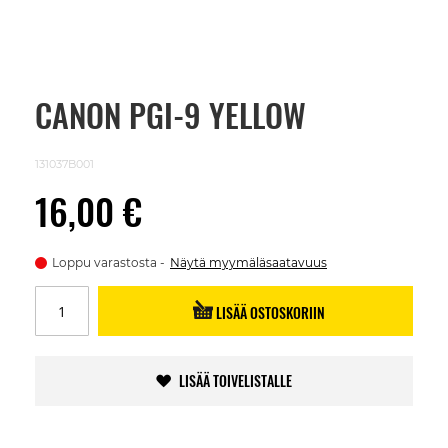
CANON PGI-9 YELLOW
Skip
to
the
beginning
131037B001
of
the
16,00 €
images
gallery
Loppu varastosta
Näytä myymäläsaatavuus
LISÄÄ OSTOSKORIIN
LISÄÄ TOIVELISTALLE