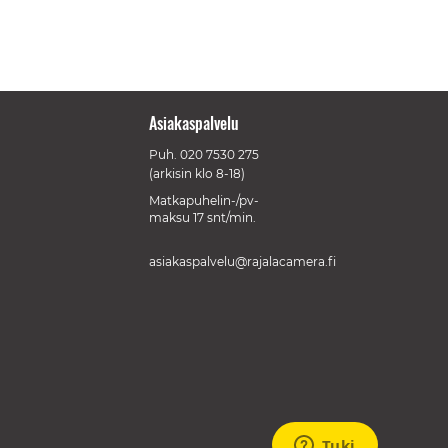
Asiakaspalvelu
Puh.
020 7530 275
(arkisin klo 8-18)
Matkapuhelin-/pv-
maksu 17 snt/min.
asiakaspalvelu@rajalacamera.fi