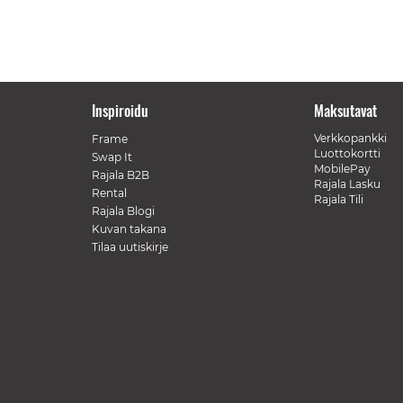
Inspiroidu
Maksutavat
Verkkopankki
Frame
Luottokortti
Swap It
MobilePay
Rajala B2B
Rajala Lasku
Rental
Rajala Tili
Rajala Blogi
Kuvan takana
Tilaa uutiskirje