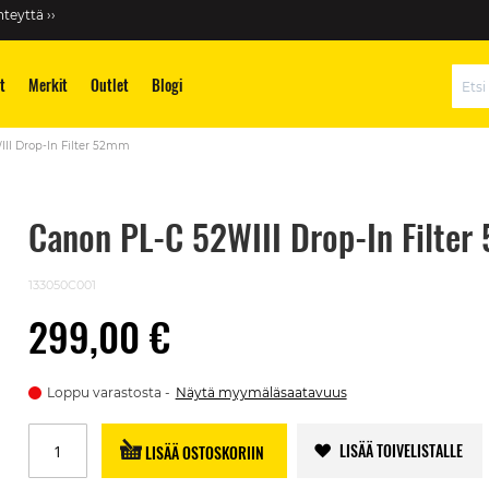
teyttä ››
t
Merkit
Outlet
Blogi
Hae
II Drop-In Filter 52mm
Canon PL-C 52WIII Drop-In Filte
133050C001
299,00 €
Loppu varastosta
Näytä myymäläsaatavuus
LISÄÄ TOIVELISTALLE
LISÄÄ OSTOSKORIIN