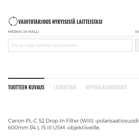
VAIHTOTARJOUS NYKYISISTÄ LAITTEISTASI
MERKKI JA MALLI
K
TUOTTEEN KUVAUS
LISÄTIETOJA
MYYMÄLÄSAATAVUUS
Canon PL-C 52 Drop-In Filter (WIII) -polarisaatiosuod
600mm f/4 L IS III USM -objektiiveille.