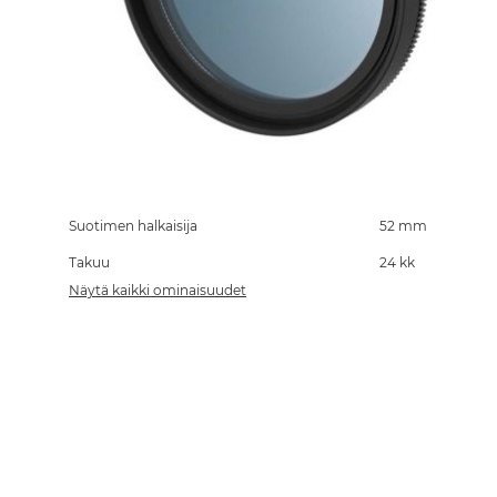
Skip
to
the
Suotimen halkaisija
52 mm
beginning
Takuu
24 kk
of
the
Näytä kaikki ominaisuudet
images
gallery