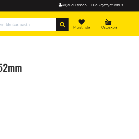
Kirjaudu sisään
Luo käyttäjätunnus
HAE
Muistilista
Ostoskori
r 52mm