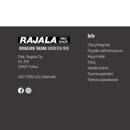
Info
Ota yhteyttä
Pyydä vaihtotarjous
Myymälät
Osk. Rajala Oy
PL 175
FAQ
20101 Turku
Meille töihin
Toimitusehdot
020 7530 222
(Vaihde)
Tietosuojaseloste