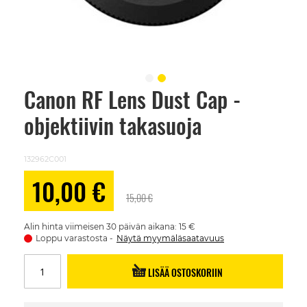
Canon RF Lens Dust Cap -
Skip
to
objektiivin takasuoja
the
beginning
of
the
132962C001
images
gallery
Alennushinta
10,00 €
15,00 €
Alin hinta viimeisen 30 päivän aikana: 15 €
Loppu varastosta
Näytä myymäläsaatavuus
LISÄÄ OSTOSKORIIN