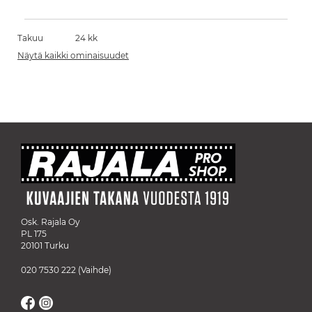
Takuu
24 kk
Näytä kaikki ominaisuudet
Osk. Rajala Oy
PL 175
20101 Turku
020 7530 222
(Vaihde)