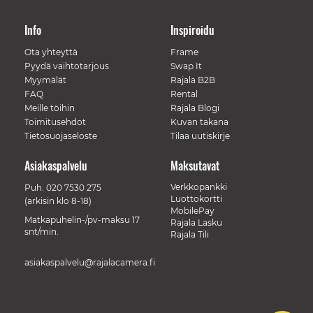
Info
Inspiroidu
Ota yhteyttä
Frame
Pyydä vaihtotarjous
Swap It
Myymälät
Rajala B2B
FAQ
Rental
Meille töihin
Rajala Blogi
Toimitusehdot
Kuvan takana
Tietosuojaseloste
Tilaa uutiskirje
Asiakaspalvelu
Maksutavat
Verkkopankki
Puh.
020 7530 275
Luottokortti
(arkisin klo 8-18)
MobilePay
Matkapuhelin-/pv-maksu 17
Rajala Lasku
snt/min.
Rajala Tili
asiakaspalvelu@rajalacamera.fi