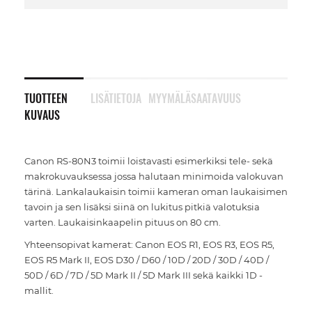
TUOTTEEN
LISÄTIETOJA
MYYMÄLÄSAATAVUUS
KUVAUS
Canon RS-80N3 toimii loistavasti esimerkiksi tele- sekä
makrokuvauksessa jossa halutaan minimoida valokuvan
tärinä. Lankalaukaisin toimii kameran oman laukaisimen
tavoin ja sen lisäksi siinä on lukitus pitkiä valotuksia
varten. Laukaisinkaapelin pituus on 80 cm.
Yhteensopivat kamerat: Canon EOS R1, EOS R3, EOS R5,
EOS R5 Mark II, EOS D30 / D60 / 10D / 20D / 30D / 40D /
50D / 6D / 7D / 5D Mark II / 5D Mark III sekä kaikki 1D -
mallit.