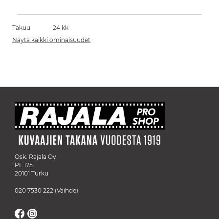
Takuu
24 kk
Näytä kaikki ominaisuudet
Osk. Rajala Oy
PL 175
20101 Turku
020 7530 222
(Vaihde)