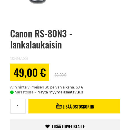
Canon RS-80N3 -
Skip
to
lankalaukaisin
the
beginning
of
the
132476A001
images
gallery
Alennushinta
49,00 €
69,00 €
Alin hinta viimeisen 30 päivän aikana: 69 €
Varastossa
Näytä myymäläsaatavuus
LISÄÄ OSTOSKORIIN
LISÄÄ TOIVELISTALLE