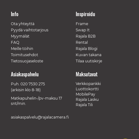
Info
Inspiroidu
Ota yhteyttä
Frame
Pyydä vaihtotarjous
Swap It
Myymälät
Rajala B2B
FAQ
Rental
Meille töihin
Rajala Blogi
Toimitusehdot
Kuvan takana
Tietosuojaseloste
Tilaa uutiskirje
Asiakaspalvelu
Maksutavat
Verkkopankki
Puh.
020 7530 275
Luottokortti
(arkisin klo 8-18)
MobilePay
Matkapuhelin-/pv-maksu 17
Rajala Lasku
snt/min.
Rajala Tili
asiakaspalvelu@rajalacamera.fi