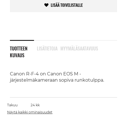
LISÄÄ TOIVELISTALLE
TUOTTEEN
LISÄTIETOJA
MYYMÄLÄSAATAVUUS
KUVAUS
Canon R-F-4 on Canon EOS M -
järjestelmäkameraan sopiva runkotulppa.
Takuu
24 kk
Näytä kaikki ominaisuudet