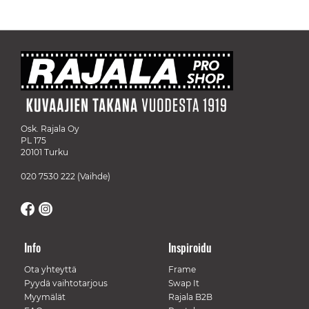
Osk. Rajala Oy
PL 175
20101 Turku
020 7530 222
(Vaihde)
Info
Inspiroidu
Ota yhteyttä
Frame
Pyydä vaihtotarjous
Swap It
Myymälät
Rajala B2B