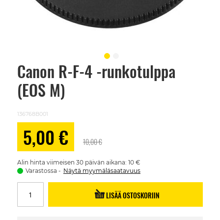
Canon R-F-4 -runkotulppa
Skip
to
(EOS M)
the
beginning
of
the
136768B001
images
gallery
Alennushinta
5,00 €
10,00 €
Alin hinta viimeisen 30 päivän aikana: 10 €
Varastossa
Näytä myymäläsaatavuus
LISÄÄ OSTOSKORIIN