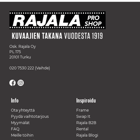
Osk. Rajala Oy
PL 175
20101 Turku
020 7530 222
(Vaihde)
Info
Inspiroidu
Ota yhteyttä
Frame
Pyydä vaihtotarjous
Swap It
Myymälät
Rajala B2B
FAQ
Rental
Meille töihin
Rajala Blogi