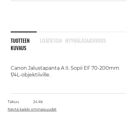
TUOTTEEN
LISÄTIETOJA
MYYMÄLÄSAATAVUUS
KUVAUS
Canon Jalustapanta A II. Sopii EF 70-200mm
f/4L-objektiiville.
Takuu
24 kk
Näytä kaikki ominaisuudet