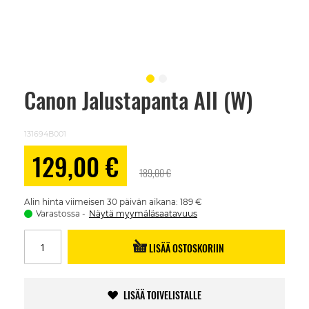
Canon Jalustapanta AII (W)
Skip
to
the
beginning
131694B001
of
the
Alennushinta
129,00 €
images
189,00 €
gallery
Alin hinta viimeisen 30 päivän aikana: 189 €
Varastossa
Näytä myymäläsaatavuus
LISÄÄ OSTOSKORIIN
LISÄÄ TOIVELISTALLE