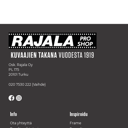
Osk. Rajala Oy
PL 175
20101 Turku
020 7530 222
(Vaihde)
Info
Inspiroidu
Ota yhteyttä
Frame