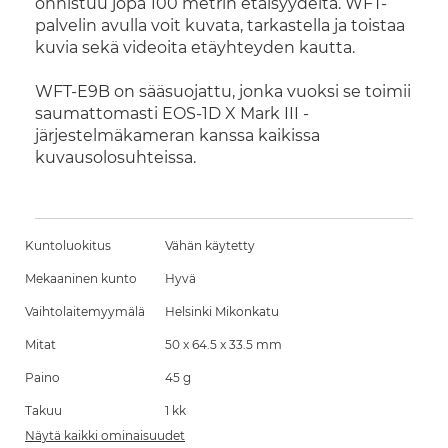
onnistuu jopa 100 metrin etäisyydeltä. WFT-
palvelin avulla voit kuvata, tarkastella ja toistaa
kuvia sekä videoita etäyhteyden kautta.
WFT-E9B on sääsuojattu, jonka vuoksi se toimii
saumattomasti EOS-1D X Mark III -
järjestelmäkameran kanssa kaikissa
kuvausolosuhteissa.
Kuntoluokitus
Vähän käytetty
Mekaaninen kunto
Hyvä
Vaihtolaitemyymälä
Helsinki Mikonkatu
Mitat
50 x 64.5 x 33.5 mm
Paino
45 g
Takuu
1 kk
Näytä kaikki ominaisuudet