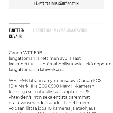
LÄHETÄ TARJOUS SÄHKÖPOSTIIN
TUOTTEEN
LISÄTIETOJA
MYYMÄLÄSAATAVUUS
KUVAUS
Canon WFT-E9B -
langattoman lähettimen avulla saat
laajennettua liitäntämahdollisuuksia sekä nopeutet
langattomassa lähiverkossa.
WFT-E9B lähetin on yhteensopiva Canon EOS-
1D X Mark III ja EOS C500 Mark II -kameran
kanssa ja se mahdollistaa suojatun FTPS-
yhteyden/siirron sekä entistä paremmat
etäkuvausmahdollisuudet. Lähettimeen
voidaan liittää jopa 10 kameraa ja etäohjaus