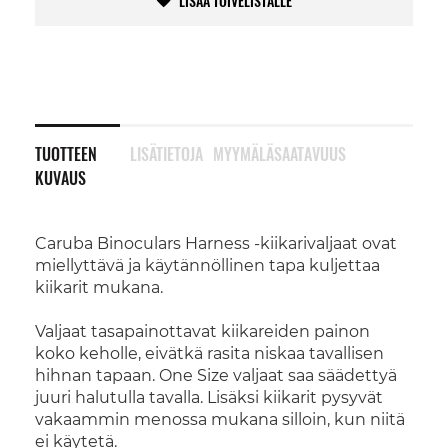
LISÄÄ TOIVELISTALLE
TUOTTEEN
LISÄTIETOJA
MYYMÄLÄSAATAVUUS
KUVAUS
Caruba Binoculars Harness -kiikarivaljaat ovat
miellyttävä ja käytännöllinen tapa kuljettaa
kiikarit mukana.
Valjaat tasapainottavat kiikareiden painon
koko keholle, eivätkä rasita niskaa tavallisen
hihnan tapaan. One Size valjaat saa säädettyä
juuri halutulla tavalla. Lisäksi kiikarit pysyvät
vakaammin menossa mukana silloin, kun niitä
ei käytetä.