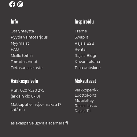
Info
Inspiroidu
Ota yhteyttä
Frame
Pyydä vaihtotarjous
Swap It
Myymälät
Rajala B2B
FAQ
Rental
Meille töihin
Rajala Blogi
Toimitusehdot
Kuvan takana
Tietosuojaseloste
Tilaa uutiskirje
Asiakaspalvelu
Maksutavat
Verkkopankki
Puh.
020 7530 275
Luottokortti
(arkisin klo 8-18)
MobilePay
Matkapuhelin-/pv-maksu 17
Rajala Lasku
snt/min.
Rajala Tili
asiakaspalvelu@rajalacamera.fi