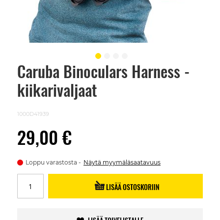
Caruba Binoculars Harness -
Skip
to
kiikarivaljaat
the
beginning
of
the
1000D41939
images
gallery
29,00 €
Loppu varastosta
Näytä myymäläsaatavuus
LISÄÄ OSTOSKORIIN