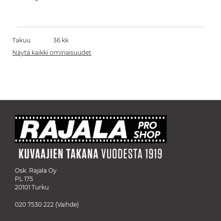
Takuu
36 kk
Näytä kaikki ominaisuudet
Osk. Rajala Oy
PL 175
20101 Turku
020 7530 222
(Vaihde)