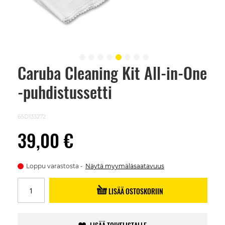
Caruba Cleaning Kit All-in-One
Skip
to
-puhdistussetti
the
beginning
of
the
65D133272
images
gallery
39,00 €
Loppu varastosta
Näytä myymäläsaatavuus
LISÄÄ OSTOSKORIIN