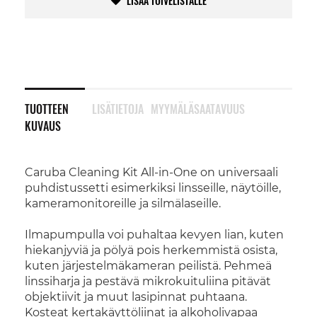
LISÄÄ TOIVELISTALLE
TUOTTEEN
LISÄTIETOJA
MYYMÄLÄSAATAVUUS
KUVAUS
Caruba Cleaning Kit All-in-One on universaali
puhdistussetti esimerkiksi linsseille, näytöille,
kameramonitoreille ja silmälaseille.
Ilmapumpulla voi puhaltaa kevyen lian, kuten
hiekanjyviä ja pölyä pois herkemmistä osista,
kuten järjestelmäkameran peilistä. Pehmeä
linssiharja ja pestävä mikrokuituliina pitävät
objektiivit ja muut lasipinnat puhtaana.
Kosteat kertakäyttöliinat ja alkoholivapaa