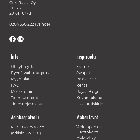
Osk. Rajala Oy
PL 175
20101 Turku
020 7530 222
(Vaihde)
Info
Inspiroidu
Ota yhteyttä
Frame
Pyydä vaihtotarjous
Swap It
Myymälät
Rajala B2B
FAQ
Rental
Meille töihin
Rajala Blogi
Toimitusehdot
Kuvan takana
Tietosuojaseloste
Tilaa uutiskirje
Asiakaspalvelu
Maksutavat
Verkkopankki
Puh.
020 7530 275
Luottokortti
(arkisin klo 8-18)
MobilePay