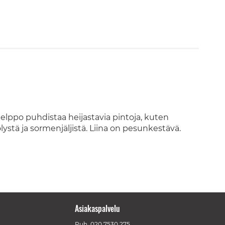
helppo puhdistaa heijastavia pintoja, kuten
ölystä ja sormenjäljistä. Liina on pesunkestävä.
Asiakaspalvelu
Puh.
020 7530 275