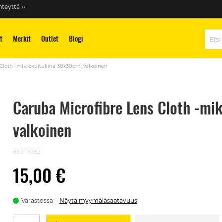
teyttä ››
t
Merkit
Outlet
Blogi
Hae
Cloth -mikrokuituliina 30x30cm, valkoinen
Caruba Microfibre Lens Cloth -mi
valkoinen
65D115782
15,00 €
Varastossa
Näytä myymäläsaatavuus