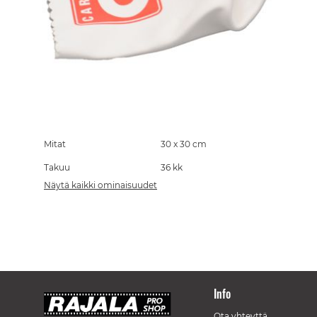
Skip
to
the
Mitat
30 x 30 cm
beginning
Takuu
36 kk
of
the
Näytä kaikki ominaisuudet
images
gallery
Info
Ota yhteyttä