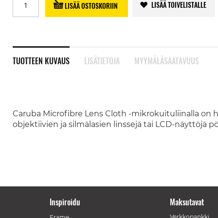
LISÄÄ TOIVELISTALLE
LISÄÄ OSTOSKORIIN
TUOTTEEN KUVAUS
LISÄTIETOJA
MYYMÄLÄSAATAVUUS
Caruba Microfibre Lens Cloth -mikrokuituliinalla on 
objektiivien ja silmälasien linssejä tai LCD-näyttöjä p
Inspiroidu
Maksutavat
Verkkopankki
Frame