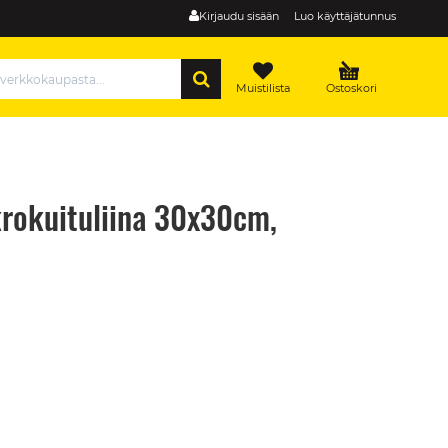
Kirjaudu sisään
Luo käyttäjätunnus
HAE
Muistilista
Ostoskori
krokuituliina 30x30cm,