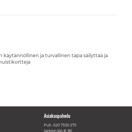
äytännöllinen ja turvallinen tapa säilyttää ja
uistikortteja
Asiakaspalvelu
Puh.
020 7530 275
(arkisin klo 8-18)