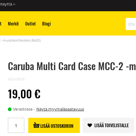
teyttä ››
t
Merkit
Outlet
Blogi
Hae
-muistikorttikotelo (8xSD)
Caruba Multi Card Case MCC-2 -mu
65D43879
19,00 €
Varastossa
Näytä myymäläsaatavuus
LISÄÄ TOIVELISTALLE
LISÄÄ OSTOSKORIIN