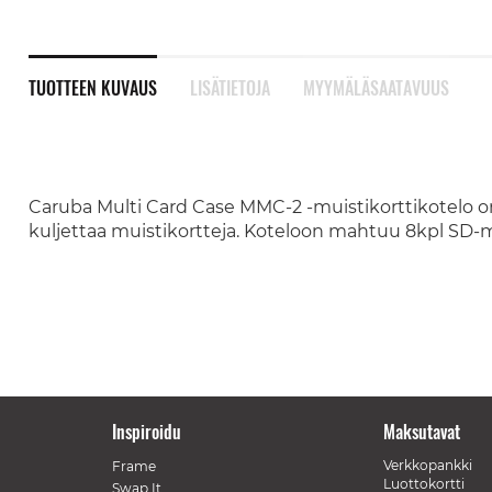
TUOTTEEN KUVAUS
LISÄTIETOJA
MYYMÄLÄSAATAVUUS
Caruba Multi Card Case MMC-2 -muistikorttikotelo on k
kuljettaa muistikortteja. Koteloon mahtuu 8kpl SD-m
Inspiroidu
Maksutavat
Verkkopankki
Frame
Luottokortti
Swap It