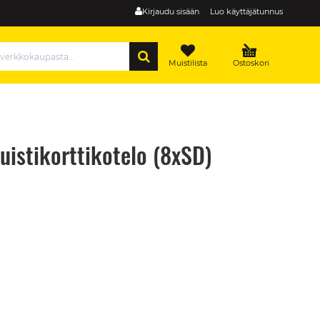
Kirjaudu sisään
Luo käyttäjätunnus
HAE
Muistilista
Ostoskori
istikorttikotelo (8xSD)