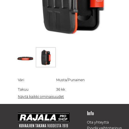
Skip
to
the
Väri
Musta/Punainen
beginning
Takuu
36 kk
of
the
Näytä kaikki ominaisuudet
images
gallery
Info
Ota yhteyttä
Pyydä vaihtotarjous