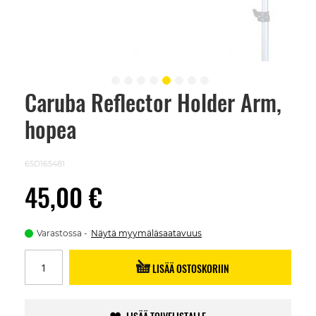
Caruba Reflector Holder Arm,
Skip
to
hopea
the
beginning
of
the
65D165481
images
gallery
45,00 €
Varastossa
Näytä myymäläsaatavuus
LISÄÄ OSTOSKORIIN