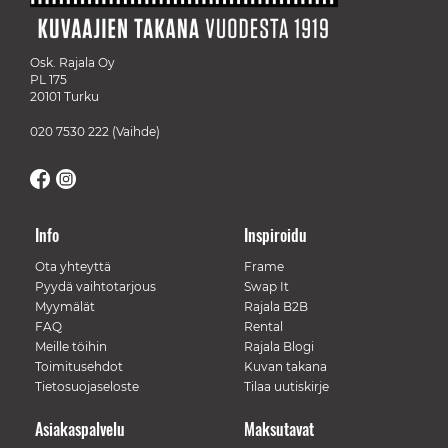
Osk. Rajala Oy
PL 175
20101 Turku
020 7530 222
(Vaihde)
Info
Inspiroidu
Ota yhteyttä
Frame
Pyydä vaihtotarjous
Swap It
Myymälät
Rajala B2B
FAQ
Rental
Meille töihin
Rajala Blogi
Toimitusehdot
Kuvan takana
Tietosuojaseloste
Tilaa uutiskirje
Asiakaspalvelu
Maksutavat