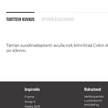
TUOTTEEN KUVAUS
MYYMÄLÄSAATAVUUS
Tämän suodinadapterin avulla voit kiinnittää Cokin A
on 49mm.
Inspiroidu
Maksutavat
Verkkopankki
Frame
Luottokortti
Swap It
MobilePay
Rajala B2B