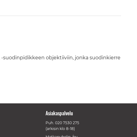
 -suodinpidikkeen objektiiviin, jonka suodinkierre
Asiakaspalvelu
Puh.
020 7530 275
(arkisin klo 8-18)
Matkapuhelin-/pv-