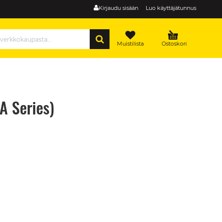
Kirjaudu sisään
Luo käyttäjätunnus
HAE
Muistilista
Ostoskori
A Series)