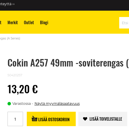
teyttä ››
t
Merkit
Outlet
Blogi
Hae
gas (A Series)
Cokin A257 49mm -soviterengas (
50420257
13,20 €
Varastossa
Näytä myymäläsaatavuus
LISÄÄ TOIVELISTALLE
LISÄÄ OSTOSKORIIN