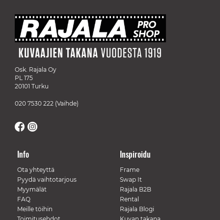
Osk. Rajala Oy
PL 175
20101 Turku
020 7530 222
(Vaihde)
Info
Inspiroidu
Ota yhteyttä
Frame
Pyydä vaihtotarjous
Swap It
Myymälät
Rajala B2B
FAQ
Rental
Meille töihin
Rajala Blogi
Toimitusehdot
Kuvan takana