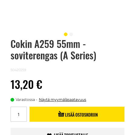
Cokin A259 55mm -
Skip
to
soviterengas (A Series)
the
beginning
of
the
50420259
images
gallery
13,20 €
Varastossa
Näytä myymäläsaatavuus
LISÄÄ OSTOSKORIIN