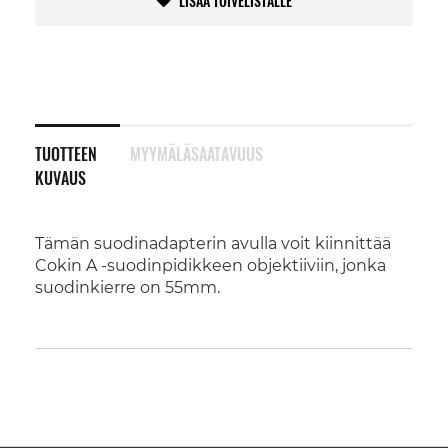
LISÄÄ TOIVELISTALLE
TUOTTEEN
MYYMÄLÄSAATAVUUS
KUVAUS
Tämän suodinadapterin avulla voit kiinnittää
Cokin A -suodinpidikkeen objektiiviin, jonka
suodinkierre on 55mm.