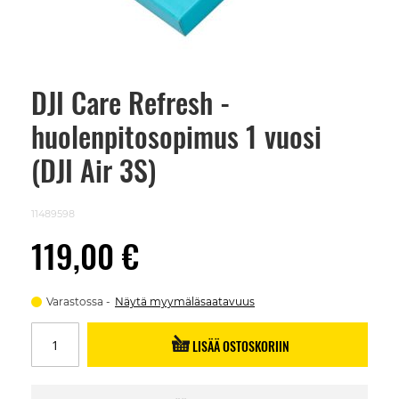
DJI Care Refresh -
Skip
to
huolenpitosopimus 1 vuosi
the
beginning
of
(DJI Air 3S)
the
images
gallery
11489598
119,00 €
Varastossa
Näytä myymäläsaatavuus
LISÄÄ OSTOSKORIIN