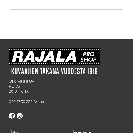
Osk. Rajala Oy
PL 175
20101 Turku
020 7530 222
(Vaihde)
Info
Inspiroidu