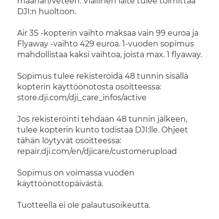
maahan/veteen. Viallinen laite tulee toimittaa
DJI:n huoltoon.
Air 3S -kopterin vaihto maksaa vain 99 euroa ja
Flyaway -vaihto 429 euroa. 1-vuoden sopimus
mahdollistaa kaksi vaihtoa, joista max. 1 flyaway.
Sopimus tulee rekisteröidä 48 tunnin sisällä
kopterin käyttöönotosta osoitteessa:
store.dji.com/dji_care_infos/active
Jos rekisteröinti tehdään 48 tunnin jälkeen,
tulee kopterin kunto todistaa DJI:lle. Ohjeet
tähän löytyvät osoitteessa:
repair.dji.com/en/djicare/customerupload
Sopimus on voimassa vuoden
käyttöönottopäivästä.
Tuotteella ei ole palautusoikeutta.