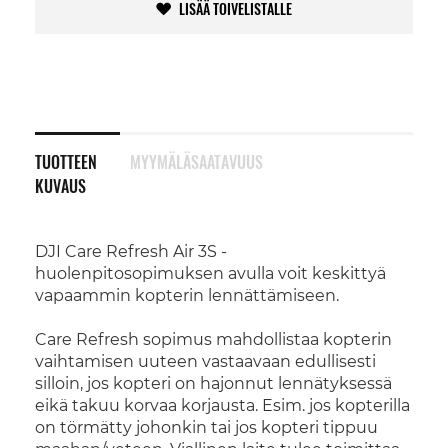
LISÄÄ TOIVELISTALLE
TUOTTEEN
MYYMÄLÄSAATAVUUS
KUVAUS
DJI Care Refresh Air 3S -
huolenpitosopimuksen avulla voit keskittyä
vapaammin kopterin lennättämiseen.
Care Refresh sopimus mahdollistaa kopterin
vaihtamisen uuteen vastaavaan edullisesti
silloin, jos kopteri on hajonnut lennätyksessä
eikä takuu korvaa korjausta. Esim. jos kopterilla
on törmätty johonkin tai jos kopteri tippuu