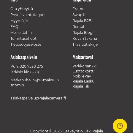
Ota yhteyttä
Frame
Pyydä vaihtotarjous
Swap It
Myymälät
Rajala B2B
FAQ
Rental
Meille töihin
Rajala Blogi
Toimitusehdot
Kuvan takana
Tietosuojaseloste
Tilaa uutiskirje
Asiakaspalvelu
Maksutavat
Verkkopankki
Puh.
020 7530 275
Luottokortti
(arkisin klo 8-18)
MobilePay
Matkapuhelin-/pv-maksu 17
Rajala Lasku
snt/min.
Rajala Tili
asiakaspalvelu@rajalacamera.fi
Copyright © 2025 Osakeyhtiö Osk. Rajala