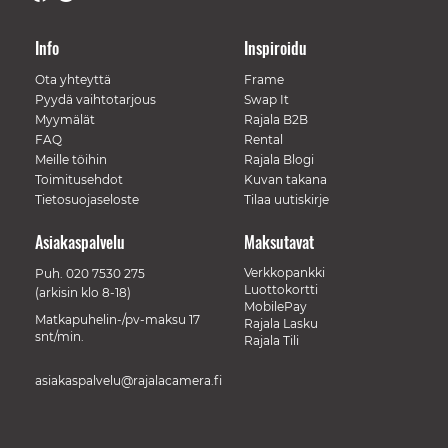
Info
Inspiroidu
Ota yhteyttä
Frame
Pyydä vaihtotarjous
Swap It
Myymälät
Rajala B2B
FAQ
Rental
Meille töihin
Rajala Blogi
Toimitusehdot
Kuvan takana
Tietosuojaseloste
Tilaa uutiskirje
Asiakaspalvelu
Maksutavat
Verkkopankki
Puh.
020 7530 275
Luottokortti
(arkisin klo 8-18)
MobilePay
Matkapuhelin-/pv-maksu 17
Rajala Lasku
snt/min.
Rajala Tili
asiakaspalvelu@rajalacamera.fi