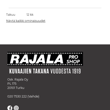
Takuu
12 kk
Näytä kaikki ominaisuudet
Osk. Rajala Oy
PL 175
20101 Turku
020 7530 222
(Vaihde)