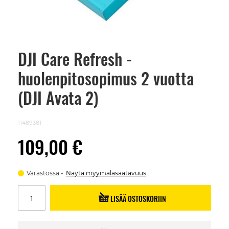
DJI Care Refresh -
Skip
to
huolenpitosopimus 2 vuotta
the
beginning
of
(DJI Avata 2)
the
images
gallery
11489381
109,00 €
Varastossa
Näytä myymäläsaatavuus
LISÄÄ OSTOSKORIIN