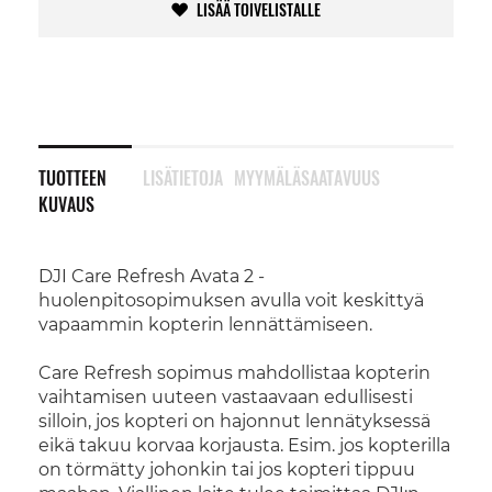
LISÄÄ TOIVELISTALLE
TUOTTEEN
LISÄTIETOJA
MYYMÄLÄSAATAVUUS
KUVAUS
DJI Care Refresh Avata 2 -
huolenpitosopimuksen avulla voit keskittyä
vapaammin kopterin lennättämiseen.
Care Refresh sopimus mahdollistaa kopterin
vaihtamisen uuteen vastaavaan edullisesti
silloin, jos kopteri on hajonnut lennätyksessä
eikä takuu korvaa korjausta. Esim. jos kopterilla
on törmätty johonkin tai jos kopteri tippuu