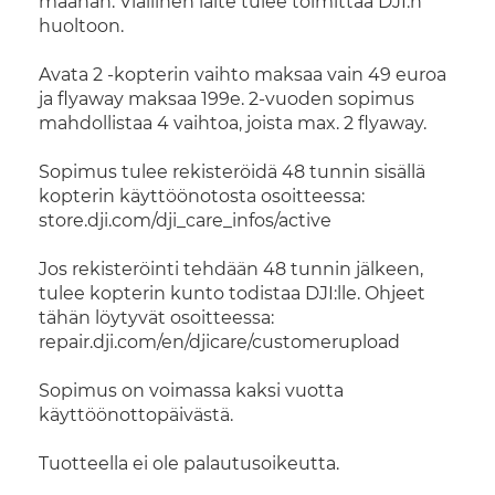
maahan. Viallinen laite tulee toimittaa DJI:n
huoltoon.
Avata 2 -kopterin vaihto maksaa vain 49 euroa
ja flyaway maksaa 199e. 2-vuoden sopimus
mahdollistaa 4 vaihtoa, joista max. 2 flyaway.
Sopimus tulee rekisteröidä 48 tunnin sisällä
kopterin käyttöönotosta osoitteessa:
store.dji.com/dji_care_infos/active
Jos rekisteröinti tehdään 48 tunnin jälkeen,
tulee kopterin kunto todistaa DJI:lle. Ohjeet
tähän löytyvät osoitteessa:
repair.dji.com/en/djicare/customerupload
Sopimus on voimassa kaksi vuotta
käyttöönottopäivästä.
Tuotteella ei ole palautusoikeutta.