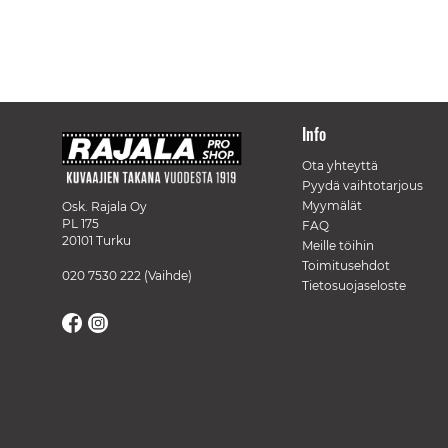
Info
Ota yhteyttä
Pyydä vaihtotarjous
Myymälät
Osk. Rajala Oy
PL 175
FAQ
20101 Turku
Meille töihin
Toimitusehdot
020 7530 222
(Vaihde)
Tietosuojaseloste