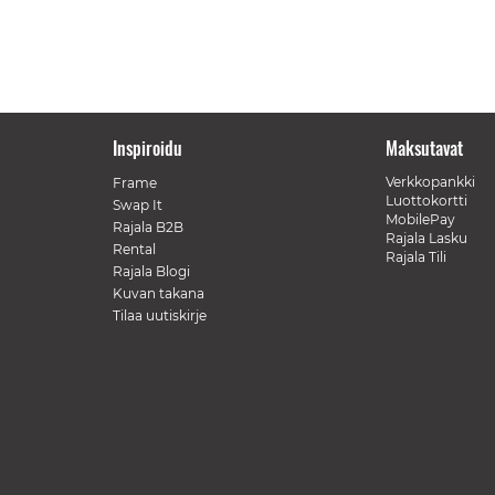
Inspiroidu
Maksutavat
Verkkopankki
Frame
Luottokortti
Swap It
MobilePay
Rajala B2B
Rajala Lasku
Rental
Rajala Tili
Rajala Blogi
Kuvan takana
Tilaa uutiskirje