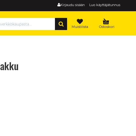
Kirjaudu sisään
Luo käyttäjätunnus
HAE
Muistilista
Ostoskori
 -akku