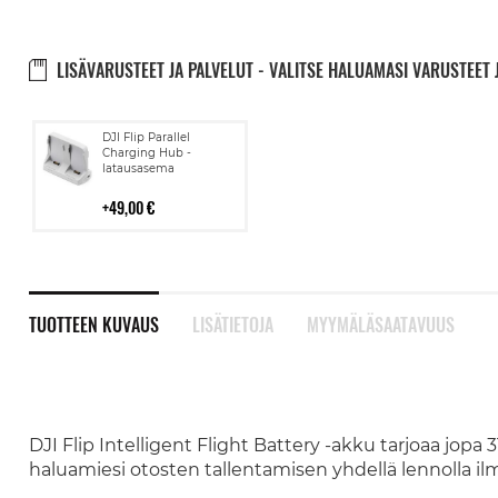
LISÄVARUSTEET JA PALVELUT - VALITSE HALUAMASI VARUSTEET 
Lisää
DJI Flip Parallel
ostoskoriin
Charging Hub -
latausasema
49,00 €
TUOTTEEN KUVAUS
LISÄTIETOJA
MYYMÄLÄSAATAVUUS
DJI Flip Intelligent Flight Battery -akku tarjoaa jopa
haluamiesi otosten tallentamisen yhdellä lennolla il