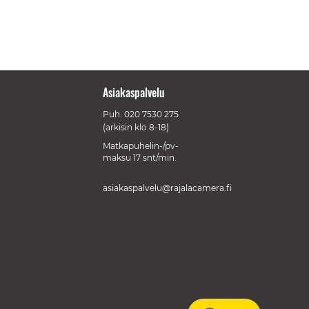
Asiakaspalvelu
Puh.
020 7530 275
(arkisin klo 8-18)
Matkapuhelin-/pv-
maksu 17 snt/min.
asiakaspalvelu@rajalacamera.fi