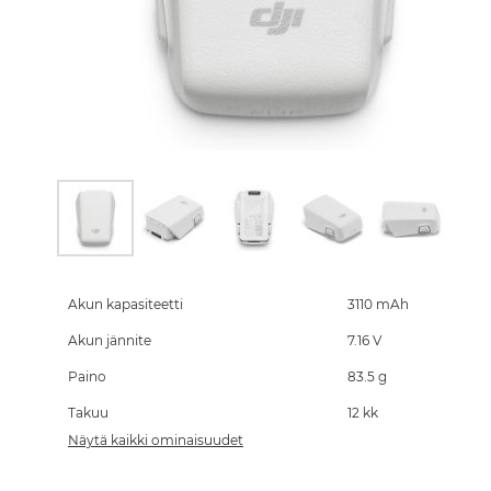
Skip
to
the
Akun kapasiteetti
3110 mAh
beginning
Akun jännite
7.16 V
of
the
Paino
83.5 g
images
gallery
Takuu
12 kk
Näytä kaikki ominaisuudet