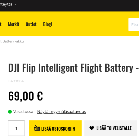
teyttä ››
t
Merkit
Outlet
Blogi
Hae
ht Battery -akku
DJI Flip Intelligent Flight Battery
11489884
69,00 €
Varastossa
Näytä myymäläsaatavuus
LISÄÄ TOIVELISTALLE
LISÄÄ OSTOSKORIIN