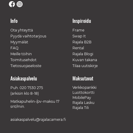
Info
Inspiroidu
Ota yhteyttä
Frame
Pyydä vaihtotarjous
Swap It
Myymälät
Rajala B2B
FAQ
Rental
Meille töihin
Rajala Blogi
Toimitusehdot
Kuvan takana
Tietosuojaseloste
Tilaa uutiskirje
Asiakaspalvelu
Maksutavat
Verkkopankki
Puh.
020 7530 275
Luottokortti
(arkisin klo 8-18)
MobilePay
Matkapuhelin-/pv-maksu 17
Rajala Lasku
snt/min.
Rajala Tili
asiakaspalvelu@rajalacamera.fi