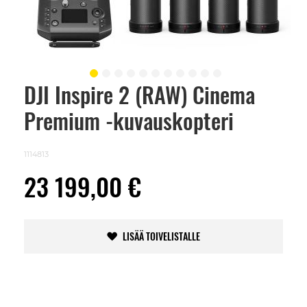
DJI Inspire 2 (RAW) Cinema
Skip
to
Premium -kuvauskopteri
the
beginning
of
the
1114813
images
gallery
23 199,00 €
LISÄÄ TOIVELISTALLE