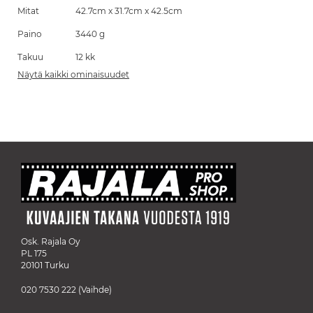
Mitat
42.7cm x 31.7cm x 42.5cm
Paino
3440 g
Takuu
12 kk
Näytä kaikki ominaisuudet
Osk. Rajala Oy
PL 175
20101 Turku
020 7530 222
(Vaihde)