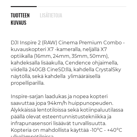
TUOTTEEN
LISÄTIETOJA
KUVAUS
DJI Inspire 2 (RAW) Cinema Premium Combo -
kuvauskopteri X7 -kameralla, neljällä X7
optiikalla (16mm, 24mm, 35mm, 50mm),
kahdeksalla lisäakulla, Cendence ohjaimella,
viidellä 240GB CineSD:llä, kahdella CrystalSky
näytöllä, sekä kahdella ylimääräisellä
propelliparilla.
Inspire-sarjan laadukas ja nopea kopteri
saavuttaa jopa 94km/h huippunopeuden.
Älykkäissä lentotiloissa sekä kotiinpaluutilassa
päällä olevat esteentunnistustekniikka ja
infrapunasensori lisäävät turvallisuutta.
Kopteria on mahdollista käyttää -10°C - +40°C
ulkolämpötiloissa.