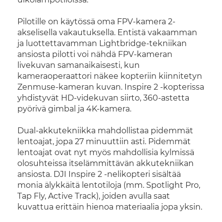
Pilotille on käytössä oma FPV-kamera 2-
akselisella vakautuksella. Entistä vakaamman
ja luottettavamman Lightbridge-tekniikan
ansiosta pilotti voi nähdä FPV-kameran
livekuvan samanaikaisesti, kun
kameraoperaattori näkee kopteriin kiinnitetyn
Zenmuse-kameran kuvan. Inspire 2 -kopterissa
yhdistyvät HD-videkuvan siirto, 360-astetta
pyörivä gimbal ja 4K-kamera.
Dual-akkutekniikka mahdollistaa pidemmät
lentoajat, jopa 27 minuuttiin asti. Pidemmät
lentoajat ovat nyt myös mahdollisia kylmissä
olosuhteissa itselämmittävän akkutekniikan
ansiosta. DJI Inspire 2 -nelikopteri sisältää
monia älykkäitä lentotiloja (mm. Spotlight Pro,
Tap Fly, Active Track), joiden avulla saat
kuvattua erittäin hienoa materiaalia jopa yksin.