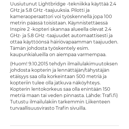
Uusiutunut Lightbridge -tekniikka käyttää 2.4
GHz ja 5.8 GHz -taajuuksia. Pilotti ja
kameraoperaattori voi työskennellä jopa 100
metrin päässä toisistaan. Käynnistettäessä
Inspire 2 -kopteri skannaa alueella olevat 2.4
GHz- ja 5.8 GHz -taajuudet automaattisesti ja
ottaa käyttöönsä häiriövapaamman taajuuden.
Tämän johdosta työskentely esim.
kaupunkialueilla on aiempaa varmempaa.
(Huom! 9.10.2015 tehdyn ilmailulakimuutoksen
johdosta kopterin ja lennättäjän/tähystäjän
etäisyys saa olla korkeintaan 500 metriä ja
kopteriin tulee olla jatkuva näköyhteys.
Kopterin lentokorkeus saa olla enintään 150
metriä maan tai veden pinnasta. Lähde: Trafi.fi)
Tutustu ilmailulakiin tarkemmin Liikenteen
turvaallisuusvirasto Trafin sivuilla.