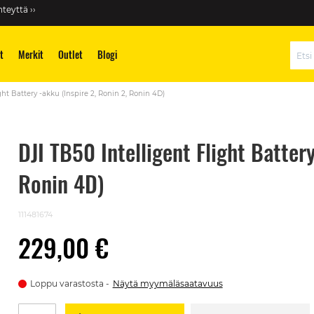
teyttä ››
t
Merkit
Outlet
Blogi
Hae
ght Battery -akku (Inspire 2, Ronin 2, Ronin 4D)
DJI TB50 Intelligent Flight Battery
Ronin 4D)
111481674
229,00 €
Loppu varastosta
Näytä myymäläsaatavuus