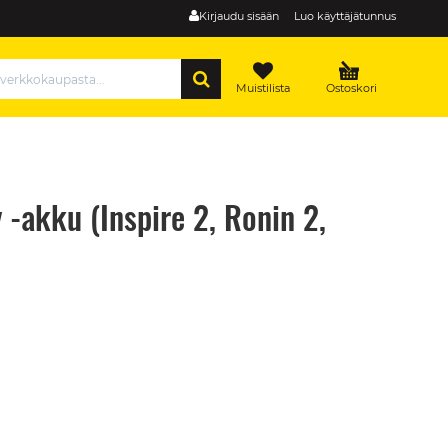
Kirjaudu sisään
Luo käyttäjätunnus
HAE
Muistilista
Ostoskori
 -akku (Inspire 2, Ronin 2,