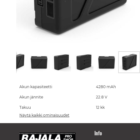
Skip
to
the
Akun kapasiteetti
4280 mAh
beginning
Akun jännite
22.8 V
of
the
Takuu
12 kk
images
gallery
Näytä kaikki ominaisuudet
Info