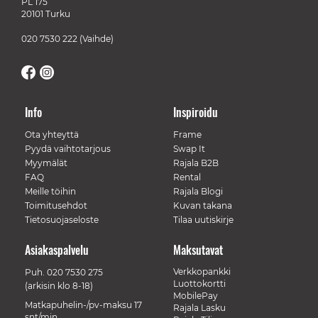
PL 175
20101 Turku
020 7530 222
(Vaihde)
Info
Inspiroidu
Ota yhteyttä
Frame
Pyydä vaihtotarjous
Swap It
Myymälät
Rajala B2B
FAQ
Rental
Meille töihin
Rajala Blogi
Toimitusehdot
Kuvan takana
Tietosuojaseloste
Tilaa uutiskirje
Asiakaspalvelu
Maksutavat
Verkkopankki
Puh.
020 7530 275
Luottokortti
(arkisin klo 8-18)
MobilePay
Matkapuhelin-/pv-maksu 17
Rajala Lasku
snt/min.