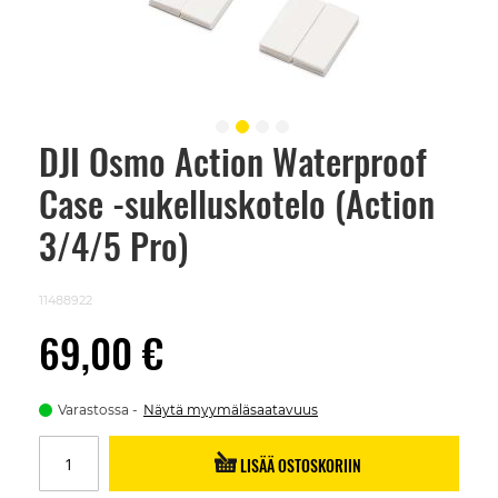
DJI Osmo Action Waterproof
Skip
to
Case -sukelluskotelo (Action
the
beginning
of
3/4/5 Pro)
the
images
gallery
11488922
69,00 €
Varastossa
Näytä myymäläsaatavuus
LISÄÄ OSTOSKORIIN