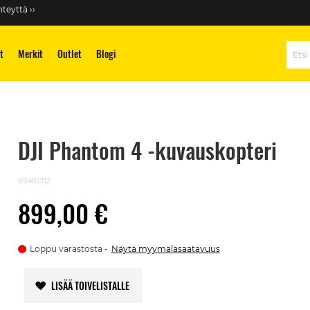
teyttä ››
t
Merkit
Outlet
Blogi
Hae
DJI Phantom 4 -kuvauskopteri
65481312
899,00 €
Loppu varastosta
Näytä myymäläsaatavuus
LISÄÄ TOIVELISTALLE