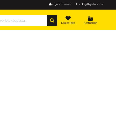
Kirjaudu sisään
Luo käyttäjätunnus
HAE
Muistilista
Ostoskori