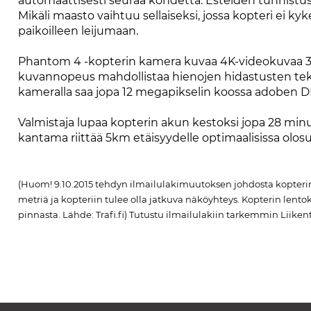
automaattisesti seuraa kohdetta. Esteiden tunnistusjä
Mikäli maasto vaihtuu sellaiseksi, jossa kopteri ei k
paikoilleen leijumaan.
Phantom 4 -kopterin kamera kuvaa 4K-videokuvaa 30
kuvannopeus mahdollistaa hienojen hidastusten teke
kameralla saa jopa 12 megapikselin koossa adoben 
Valmistaja lupaa kopterin akun kestoksi jopa 28 mi
kantama riittää 5km etäisyydelle optimaalisissa olosu
(Huom! 9.10.2015 tehdyn ilmailulakimuutoksen johdosta kopterin 
metriä ja kopteriin tulee olla jatkuva näköyhteys. Kopterin lent
pinnasta. Lähde: Trafi.fi) Tutustu ilmailulakiin tarkemmin Liikente