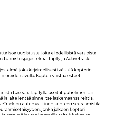
a isoa uudistusta, joita ei edellisistä versioista
 tunnistusjärjestelmä, Tapfly ja ActiveTrack.
telmä, joka kirjaimellisesti väistää kopterin
nsoreiden avulla. Kopteri väistää esteet
nista toiseen. Tapfly:lla osoitat puhelimen tai
ä ja laite lentää sinne itse laskemaansa reittiä,
ctiveTrack on automaattinen kohteen seuraamistila.
seuraamisetäisyyden, jonka jälkeen kopteri