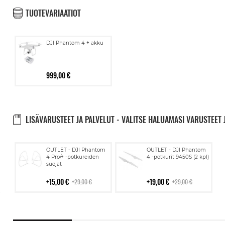
TUOTEVARIAATIOT
DJI Phantom 4 + akku
999,00 €
LISÄVARUSTEET JA PALVELUT - VALITSE HALUAMASI VARUSTEET 
Lisää
Lisää
OUTLET - DJI Phantom
OUTLET - DJI Phantom
ostoskoriin
ostoskoriin
4 Pro/+ -potkureiden
4 -potkurit 9450S (2 kpl)
suojat
15,00 €
19,00 €
29,00 €
29,00 €