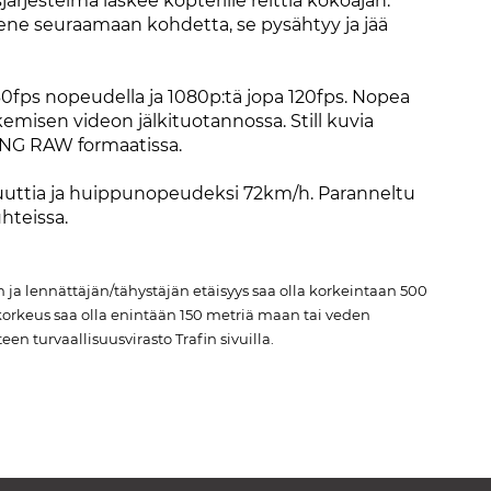
rjestelmä laskee kopterille reittiä kokoajan.
ykene seuraamaan kohdetta, se pysähtyy ja jää
fps nopeudella ja 1080p:tä jopa 120fps. Nopea
misen videon jälkituotannossa. Still kuvia
DNG RAW formaatissa.
nuuttia ja huippunopeudeksi 72km/h. Paranneltu
hteissa.
ja lennättäjän/tähystäjän etäisyys saa olla korkeintaan 500
okorkeus saa olla enintään 150 metriä maan tai veden
en turvaallisuusvirasto Trafin sivuilla.