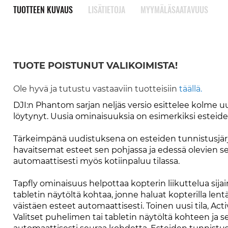
TUOTTEEN KUVAUS
LISÄTIETOJA
MYYMÄLÄSAATAVUUS
TUOTE POISTUNUT VALIKOIMISTA!
Ole hyvä ja tutustu vastaaviin tuotteisiin
täällä.
DJI:n Phantom sarjan neljäs versio esittelee kolme uutt
löytynyt. Uusia ominaisuuksia on esimerkiksi esteiden
Tärkeimpänä uudistuksena on esteiden tunnistusjärjes
havaitsemat esteet sen pohjassa ja edessä olevien se
automaattisesti myös kotiinpaluu tilassa.
Tapfly ominaisuus helpottaa kopterin liikuttelua sijain
tabletin näytöltä kohtaa, jonne haluat kopterilla lentä
väistäen esteet automaattisesti. Toinen uusi tila, A
Valitset puhelimen tai tabletin näytöltä kohteen ja 