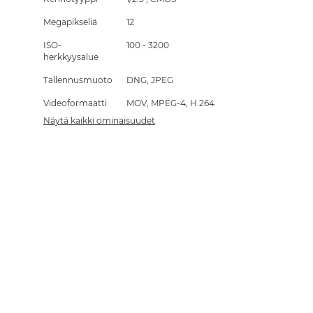
Megapikseliä
12
ISO-
100 - 3200
herkkyysalue
Tallennusmuoto
DNG, JPEG
Videoformaatti
MOV, MPEG-4, H.264
Näytä kaikki ominaisuudet