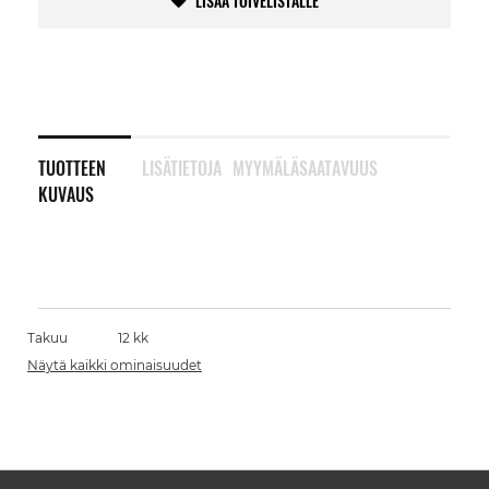
LISÄÄ TOIVELISTALLE
TUOTTEEN
LISÄTIETOJA
MYYMÄLÄSAATAVUUS
KUVAUS
Takuu
12 kk
Näytä kaikki ominaisuudet