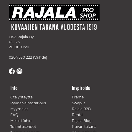
Osk. Rajala Oy
PL 175
20101 Turku
020 7530 222
(Vaihde)
Info
Inspiroidu
Ota yhteyttä
Frame
Pyydä vaihtotarjous
Swap It
Myymälät
Rajala B2B
FAQ
Rental
Meille töihin
Rajala Blogi
Toimitusehdot
Kuvan takana