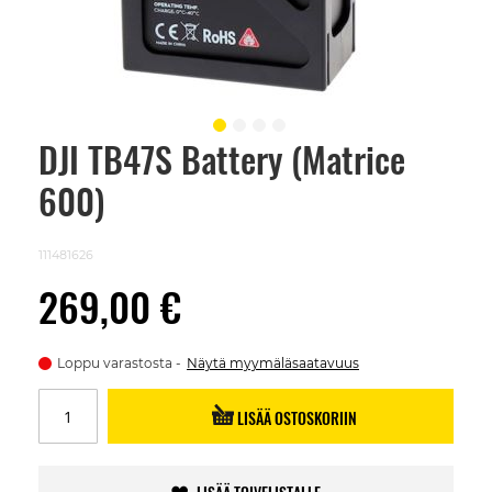
DJI TB47S Battery (Matrice
Skip
to
600)
the
beginning
of
the
111481626
images
gallery
269,00 €
Loppu varastosta
Näytä myymäläsaatavuus
LISÄÄ OSTOSKORIIN