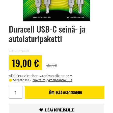
Duracell USB-C seinä- ja
Skip
to
autolaturipaketti
the
beginning
of
the
65DRBUN003FI
images
gallery
Alennushinta
19,00 €
35,00 €
Alin hinta viimeisen 30 päivän aikana: 35 €
Varastossa
Näytä myymäläsaatavuus
LISÄÄ OSTOSKORIIN
LISÄÄ TOIVELISTALLE