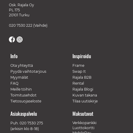
Osk. Rajala Oy
PL 175
20101 Turku
020 7530 222
(Vaihde)
Info
Inspiroidu
Ota yhteyttä
Frame
Pyydä vaihtotarjous
Swap It
Myymälät
Rajala B2B
FAQ
Rental
Meille töihin
Rajala Blogi
Toimitusehdot
Kuvan takana
Tietosuojaseloste
Tilaa uutiskirje
Asiakaspalvelu
Maksutavat
Verkkopankki
Puh.
020 7530 275
Luottokortti
(arkisin klo 8-18)
MobilePay