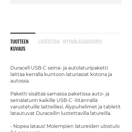
TUOTTEEN
LISÄTIETOJA
MYYMÄLÄSAATAVUUS
KUVAUS
Duracell USB-C seinä- ja autolaturipaketti
laittaa kerralla kuntoon laturiasiat kotona ja
autossa.
Paketti sisältää samassa paketissa auto- ja
seinälaturin kaikille USB-C -liitännällä
varustetuille laitteillesi. Älypuhelimet ja tabletit
latautuvat Duracellin luotettavilla latureilla.
- Nopea lataus! Molempien latureiden ulostulo