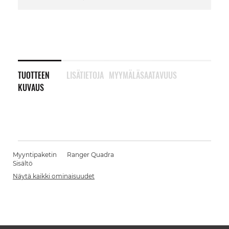
TUOTTEEN
LISÄTIETOJA
MYYMÄLÄSAATAVUUS
KUVAUS
Myyntipaketin
Ranger Quadra
Sisältö
Näytä kaikki ominaisuudet