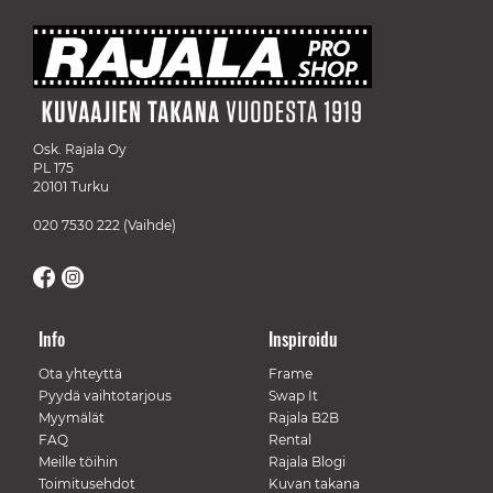
Osk. Rajala Oy
PL 175
20101 Turku
020 7530 222
(Vaihde)
Info
Inspiroidu
Ota yhteyttä
Frame
Pyydä vaihtotarjous
Swap It
Myymälät
Rajala B2B
FAQ
Rental
Meille töihin
Rajala Blogi
Toimitusehdot
Kuvan takana