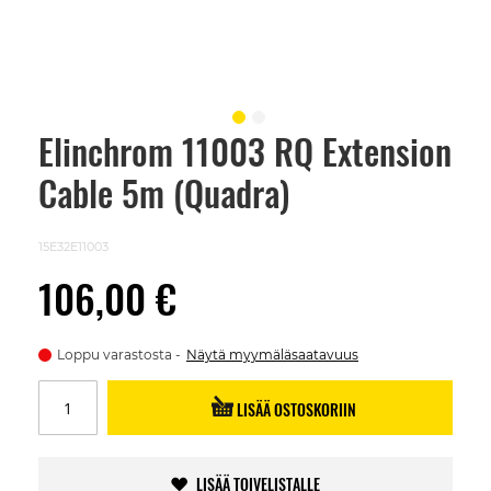
Elinchrom 11003 RQ Extension
Skip
to
Cable 5m (Quadra)
the
beginning
of
the
15E32E11003
images
gallery
106,00 €
Loppu varastosta
Näytä myymäläsaatavuus
LISÄÄ OSTOSKORIIN
LISÄÄ TOIVELISTALLE