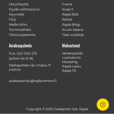
Ota yhteyttä
Frame
Pyydä vaihtotarjous
Swap It
Myymälät
Rajala B2B
FAQ
Rental
Meille töihin
Rajala Blogi
Toimitusehdot
Kuvan takana
Tietosuojaseloste
Tilaa uutiskirje
Asiakaspalvelu
Maksutavat
Verkkopankki
Puh.
020 7530 275
Luottokortti
(arkisin klo 8-18)
MobilePay
Matkapuhelin-/pv-maksu 17
Rajala Lasku
snt/min.
Rajala Tili
asiakaspalvelu@rajalacamera.fi
Copyright © 2025 Osakeyhtiö Osk. Rajala