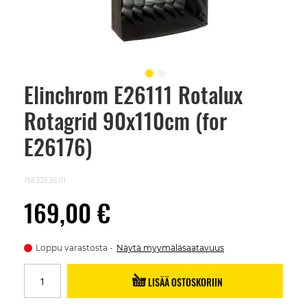
Elinchrom E26111 Rotalux
Skip
to
Rotagrid 90x110cm (for
the
beginning
of
E26176)
the
images
gallery
15E32E26111
169,00 €
Loppu varastosta
Näytä myymäläsaatavuus
LISÄÄ OSTOSKORIIN