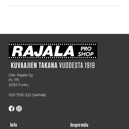
Osk. Rajala Oy
PL 175
20101 Turku
020 7530 222
(Vaihde)
Info
Inspiroidu