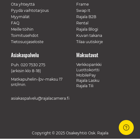
Ota yhteyttä
Frame
Pyydä vaihtotarjous
Swap It
Myymälät
Rajala B2B
FAQ
Rental
Meille töihin
Rajala Blogi
Toimitusehdot
Kuvan takana
Tietosuojaseloste
Tilaa uutiskirje
Asiakaspalvelu
Maksutavat
Verkkopankki
Puh.
020 7530 275
Luottokortti
(arkisin klo 8-18)
MobilePay
Matkapuhelin-/pv-maksu 17
Rajala Lasku
snt/min.
Rajala Tili
asiakaspalvelu@rajalacamera.fi
Copyright © 2025 Osakeyhtiö Osk. Rajala