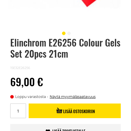
Elinchrom E26256 Colour Gels
Skip
to
Set 20pcs 21cm
the
beginning
of
the
15E32E26256
images
gallery
69,00 €
Loppu varastosta
Näytä myymäläsaatavuus
LISÄÄ OSTOSKORIIN