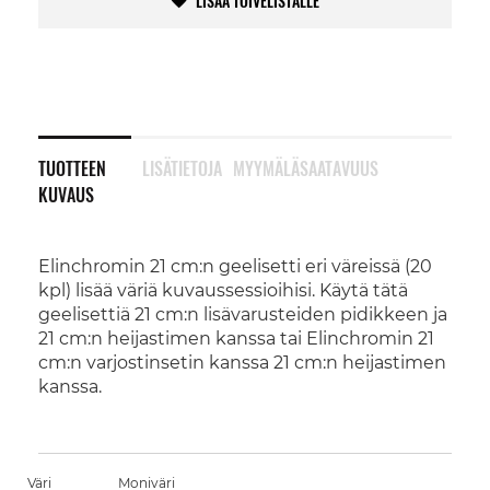
LISÄÄ TOIVELISTALLE
TUOTTEEN
LISÄTIETOJA
MYYMÄLÄSAATAVUUS
KUVAUS
Elinchromin 21 cm:n geelisetti eri väreissä (20
kpl) lisää väriä kuvaussessioihisi. Käytä tätä
geelisettiä 21 cm:n lisävarusteiden pidikkeen ja
21 cm:n heijastimen kanssa tai Elinchromin 21
cm:n varjostinsetin kanssa 21 cm:n heijastimen
kanssa.
Väri
Moniväri