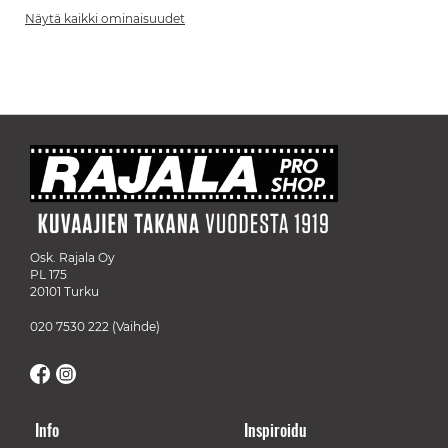
Näytä kaikki ominaisuudet
Osk. Rajala Oy
PL 175
20101 Turku
020 7530 222
(Vaihde)
Info
Inspiroidu