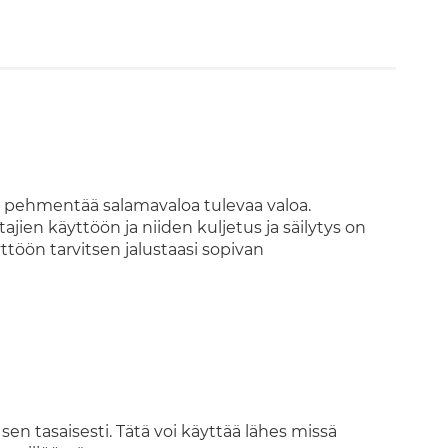
pa pehmentää salamavaloa tulevaa valoa.
ajien käyttöön ja niiden kuljetus ja säilytys on
töön tarvitsen jalustaasi sopivan
en tasaisesti. Tätä voi käyttää lähes missä