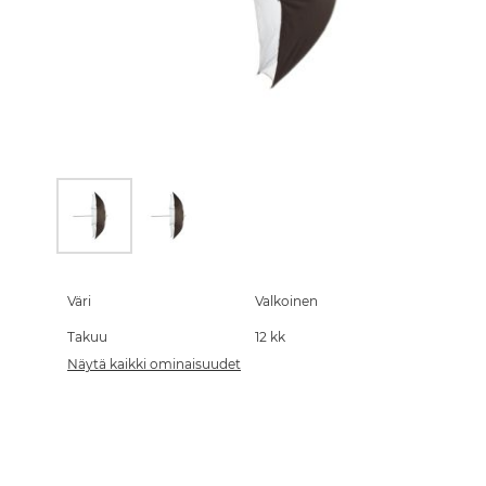
Skip
to
the
Väri
Valkoinen
beginning
Takuu
12 kk
of
the
Näytä kaikki ominaisuudet
images
gallery