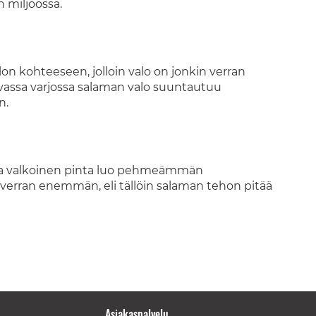
 miljöössä.
n kohteeseen, jolloin valo on jonkin verran
vassa varjossa salaman valo suuntautuu
n.
utta valkoinen pinta luo pehmeämmän
 verran enemmän, eli tällöin salaman tehon pitää
Asiakaspalvelu