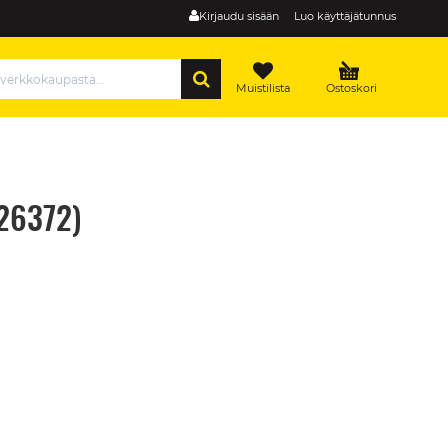
Kirjaudu sisään
Luo käyttäjätunnus
HAE
Muistilista
Ostoskori
26372)