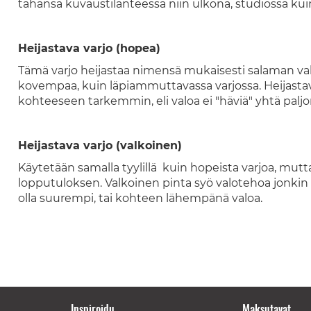
tahansa kuvaustilanteessa niin ulkona, studiossa kuin
Heijastava varjo (hopea)
Tämä varjo heijastaa nimensä mukaisesti salaman valo
kovempaa, kuin läpiammuttavassa varjossa. Heijasta
kohteeseen tarkemmin, eli valoa ei "häviä" yhtä paljo
Heijastava varjo (valkoinen)
Käytetään samalla tyylillä kuin hopeista varjoa, m
lopputuloksen. Valkoinen pinta syö valotehoa jonkin
olla suurempi, tai kohteen lähempänä valoa.
Inspiroidu
Maksutavat