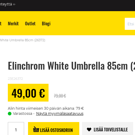
teyttä ››
t
Merkit
Outlet
Blogi
Hae
White Umbrella 85cm (26372)
Elinchrom White Umbrella 85cm (
23E26372
49,00 €
Alennushinta
79,00 €
Alin hinta viimeisen 30 päivän aikana: 79 €
Varastossa
Näytä myymäläsaatavuus
LISÄÄ TOIVELISTALLE
LISÄÄ OSTOSKORIIN