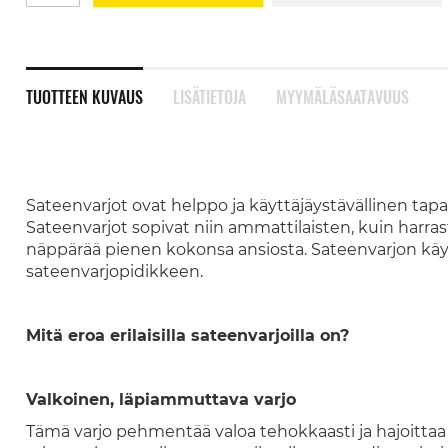
TUOTTEEN KUVAUS
LISÄTIETOJA
MYYMÄLÄSAATAVUUS
Sateenvarjot ovat helppo ja käyttäjäystävällinen ta
Sateenvarjot sopivat niin ammattilaisten, kuin harrast
näppärää pienen kokonsa ansiosta. Sateenvarjon käyt
sateenvarjopidikkeen.
Mitä eroa erilaisilla sateenvarjoilla on?
Valkoinen, läpiammuttava varjo
Tämä varjo pehmentää valoa tehokkaasti ja hajoittaa s