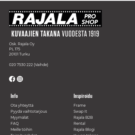
Osk. Rajala Oy
PL 175
20101 Turku
020 7530 222
(Vaihde)
Info
Inspiroidu
Ota yhteyttä
Frame
Pyydä vaihtotarjous
Swap It
Myymälät
Rajala B2B
FAQ
Rental
Meille töihin
Rajala Blogi