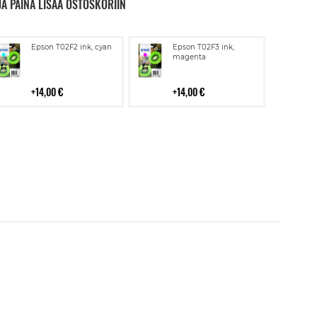
JA PAINA LISÄÄ OSTOSKORIIN
Lisää
Lisää
Epson T02F2 ink, cyan
Epson T02F3 ink,
ostoskoriin
ostoskoriin
magenta
14,00 €
14,00 €