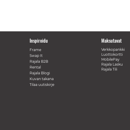
Inspiroidu
Maksutavat
Verkkopankki
Frame
Luottokortti
Swap It
MobilePay
Rajala B2B
Rajala Lasku
Rental
Rajala Tili
Rajala Blogi
Kuvan takana
Tilaa uutiskirje