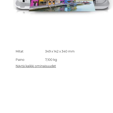
Skip
to
the
Mitat
349 x 142 x 340 mm
beginning
Paino
7,100 kg
of
the
Näytä kaikki ominaisuudet
images
gallery