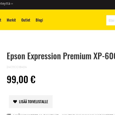
teyttä ››
t
Merkit
Outlet
Blogi
Hae
Epson Expression Premium XP-600
24C11CG18404
99,00 €
LISÄÄ TOIVELISTALLE