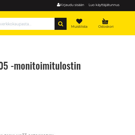
Kirjaudu sisään
Luo käyttäjätunnus
HAE
Muistilista
Ostoskori
5 -monitoimitulostin