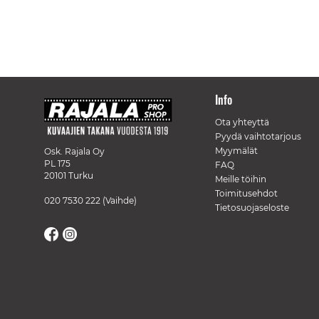
Info
Ota yhteyttä
Pyydä vaihtotarjous
Myymälät
Osk. Rajala Oy
PL 175
FAQ
20101 Turku
Meille töihin
Toimitusehdot
020 7530 222
(Vaihde)
Tietosuojaseloste