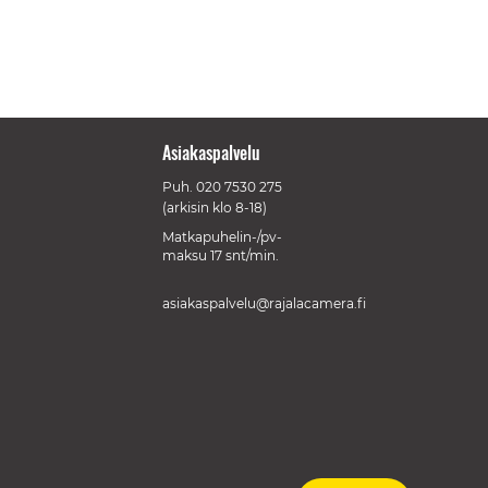
Asiakaspalvelu
Puh.
020 7530 275
(arkisin klo 8-18)
Matkapuhelin-/pv-
maksu 17 snt/min.
asiakaspalvelu@rajalacamera.fi