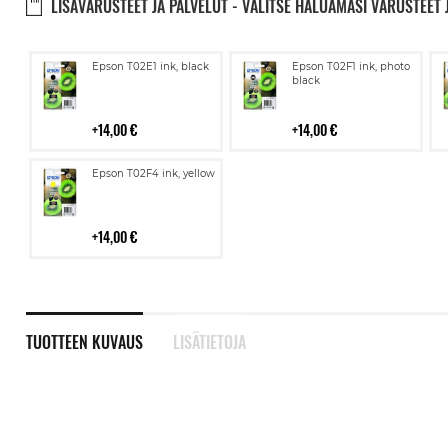
LISÄVARUSTEET JA PALVELUT - VALITSE HALUAMASI VARUSTEET 
Lisää
Lisää
Epson T02E1 ink, black
Epson T02F1 ink, photo
ostoskoriin
ostoskoriin
black
14,00 €
14,00 €
Lisää
Epson T02F4 ink, yellow
ostoskoriin
14,00 €
TUOTTEEN KUVAUS
LISÄTIETOJA