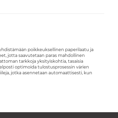
hdistämään poikkeuksellinen paperilaatu ja
teet, jotta saavutetaan paras mahdollinen
toman tarkkoja yksityiskohtia, tasaisia
helposti optimoida tulostusprosessin värien
ileja, jotka asennetaan automaattisesti, kun