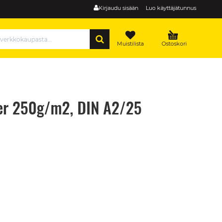
Kirjaudu sisään
Luo käyttäjätunnus
HAE
Muistilista
Ostoskori
er 250g/m2, DIN A2/25