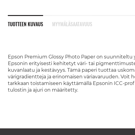
TUOTTEEN KUVAUS
MYYMÄLÄSAATAVUUS
Epson Premium Glossy Photo Paper on suunniteltu y
Epsonin erityisesti kehitetyt väri- tai pigmenttimus
kuvanlaatu ja kestävyys. Tämä paperi tuottaa uskomat
värigradientteja ja erinomaisen väriavaruuden. Voit 
tarkkaan toistamiseen käyttämällä Epsonin ICC-profi
tulostin ja ajuri on määritetty.