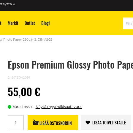
teyttä ››
t
Merkit
Outlet
Blogi
Hae
y Photo Paper 250g/m2, DIN A2/25
Epson Premium Glossy Photo Pap
24871S042091
55,00 €
Varastossa
Näytä myymäläsaatavuus
LISÄÄ TOIVELISTALLE
LISÄÄ OSTOSKORIIN