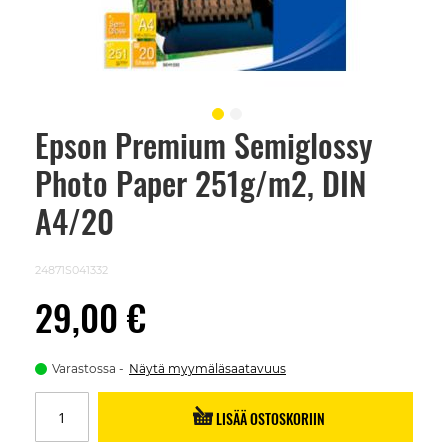
Epson Premium Semiglossy
Skip
to
Photo Paper 251g/m2, DIN
the
beginning
of
A4/20
the
images
gallery
24871S041332
29,00 €
Varastossa
Näytä myymäläsaatavuus
LISÄÄ OSTOSKORIIN