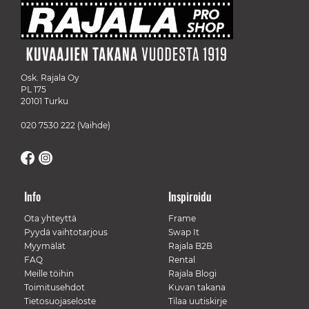
Osk. Rajala Oy
PL 175
20101 Turku
020 7530 222
(Vaihde)
Info
Inspiroidu
Ota yhteyttä
Frame
Pyydä vaihtotarjous
Swap It
Myymälät
Rajala B2B
FAQ
Rental
Meille töihin
Rajala Blogi
Toimitusehdot
Kuvan takana
Tietosuojaseloste
Tilaa uutiskirje