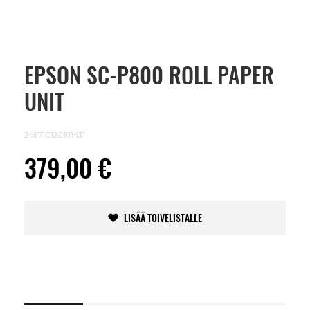
EPSON SC-P800 ROLL PAPER
Skip
to
UNIT
the
beginning
of
the
24871C12C811431
images
gallery
379,00 €
LISÄÄ TOIVELISTALLE