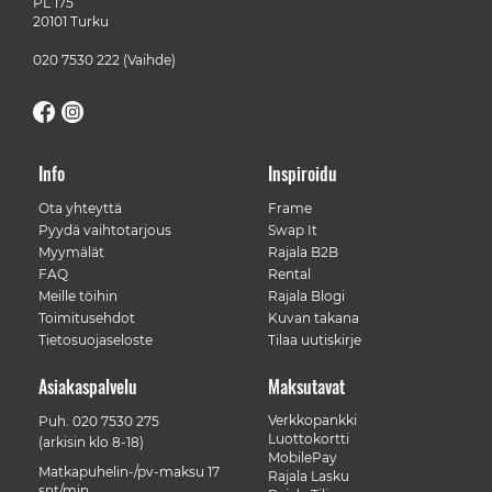
PL 175
20101 Turku
020 7530 222
(Vaihde)
Info
Inspiroidu
Ota yhteyttä
Frame
Pyydä vaihtotarjous
Swap It
Myymälät
Rajala B2B
FAQ
Rental
Meille töihin
Rajala Blogi
Toimitusehdot
Kuvan takana
Tietosuojaseloste
Tilaa uutiskirje
Asiakaspalvelu
Maksutavat
Verkkopankki
Puh.
020 7530 275
Luottokortti
(arkisin klo 8-18)
MobilePay
Matkapuhelin-/pv-maksu 17
Rajala Lasku
snt/min.