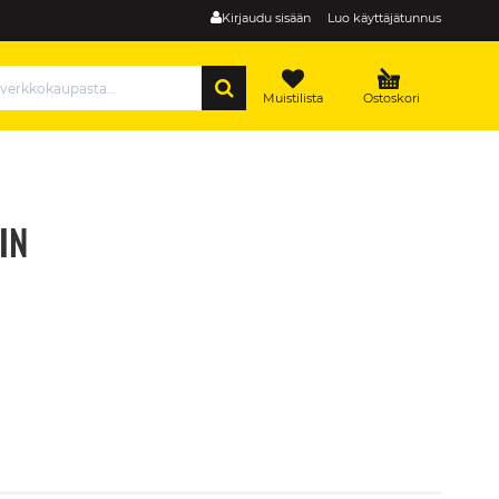
Kirjaudu sisään
Luo käyttäjätunnus
HAE
Muistilista
Ostoskori
IN