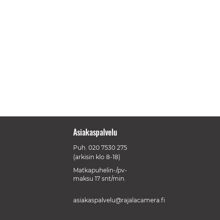
Asiakaspalvelu
Puh.
020 7530 275
(arkisin klo 8-18)
Matkapuhelin-/pv-
maksu 17 snt/min.
asiakaspalvelu@rajalacamera.fi