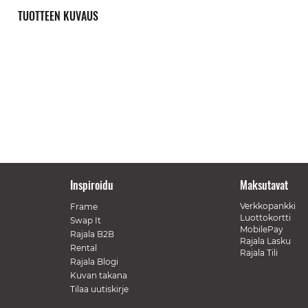
TUOTTEEN KUVAUS
Inspiroidu
Maksutavat
Verkkopankki
Frame
Luottokortti
Swap It
MobilePay
Rajala B2B
Rajala Lasku
Rental
Rajala Tili
Rajala Blogi
Kuvan takana
Tilaa uutiskirje