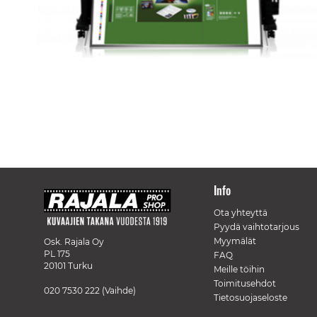
Skip
to
the
beginning
of
the
Info
images
gallery
Ota yhteyttä
Pyydä vaihtotarjous
Myymälät
Osk. Rajala Oy
PL 175
FAQ
20101 Turku
Meille töihin
Toimitusehdot
020 7530 222
(Vaihde)
Tietosuojaseloste