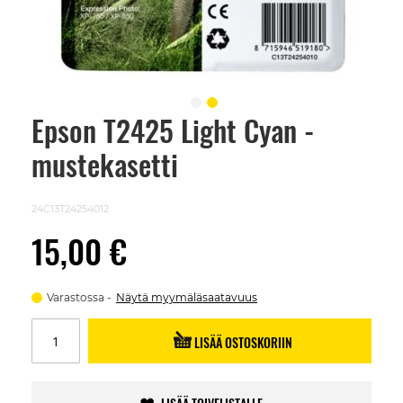
Epson T2425 Light Cyan -
Skip
to
mustekasetti
the
beginning
of
the
24C13T24254012
images
gallery
15,00 €
Varastossa
Näytä myymäläsaatavuus
LISÄÄ OSTOSKORIIN