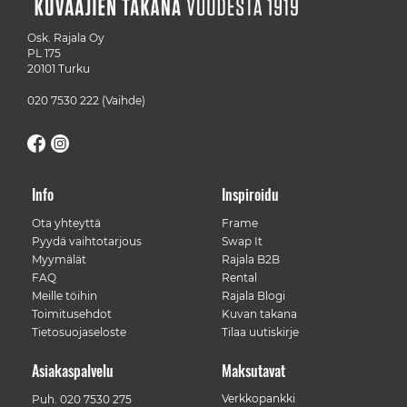
Osk. Rajala Oy
PL 175
20101 Turku
020 7530 222
(Vaihde)
Info
Inspiroidu
Ota yhteyttä
Frame
Pyydä vaihtotarjous
Swap It
Myymälät
Rajala B2B
FAQ
Rental
Meille töihin
Rajala Blogi
Toimitusehdot
Kuvan takana
Tietosuojaseloste
Tilaa uutiskirje
Asiakaspalvelu
Maksutavat
Verkkopankki
Puh.
020 7530 275