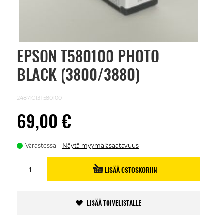
EPSON T580100 PHOTO
Skip
to
BLACK (3800/3880)
the
beginning
of
the
24871C13T580100
images
gallery
69,00 €
Varastossa
Näytä myymäläsaatavuus
LISÄÄ OSTOSKORIIN
LISÄÄ TOIVELISTALLE