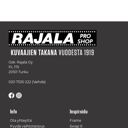
Osk. Rajala Oy
PL 175
20101 Turku
020 7530 222
(Vaihde)
Info
Inspiroidu
Ota yhteyttä
Frame
Pyydä vaihtotarjous
Swap It