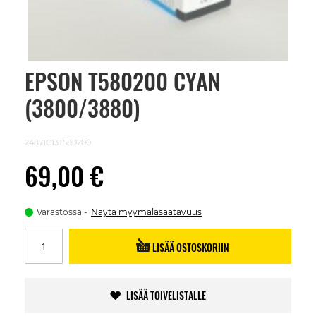
EPSON T580200 CYAN
Skip
to
(3800/3880)
the
beginning
of
the
24871C13T580200
images
gallery
69,00 €
Varastossa
Näytä myymäläsaatavuus
LISÄÄ OSTOSKORIIN
LISÄÄ TOIVELISTALLE