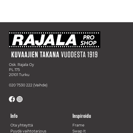
Osk. Rajala Oy
PL 175
20101 Turku
020 7530 222
(Vaihde)
Info
Inspiroidu
Ota yhteyttä
Frame
Pyydä vaihtotarjous
Swap It