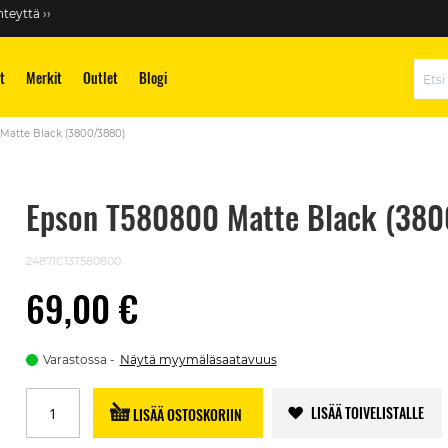
teyttä ››
t
Merkit
Outlet
Blogi
Hae
Matte Black (3800/3880)
Epson T580800 Matte Black (38
24871C13T580800
69,00 €
Varastossa
Näytä myymäläsaatavuus
LISÄÄ TOIVELISTALLE
LISÄÄ OSTOSKORIIN