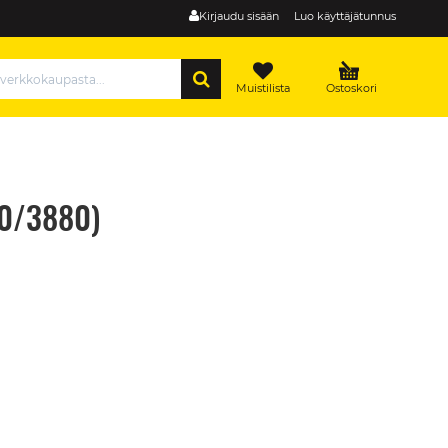
Kirjaudu sisään
Luo käyttäjätunnus
HAE
Muistilista
Ostoskori
00/3880)