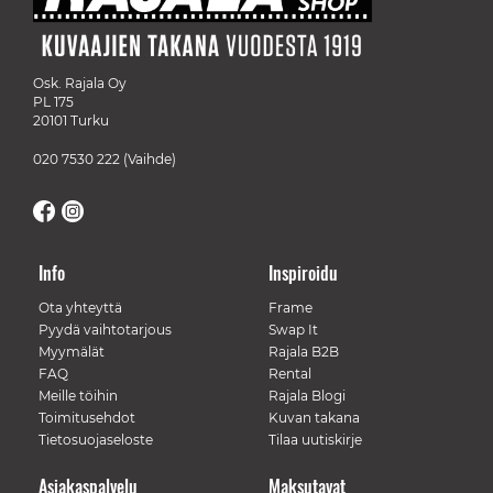
Osk. Rajala Oy
PL 175
20101 Turku
020 7530 222
(Vaihde)
Info
Inspiroidu
Ota yhteyttä
Frame
Pyydä vaihtotarjous
Swap It
Myymälät
Rajala B2B
FAQ
Rental
Meille töihin
Rajala Blogi
Toimitusehdot
Kuvan takana
Tietosuojaseloste
Tilaa uutiskirje
Asiakaspalvelu
Maksutavat