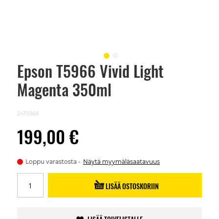
Epson T5966 Vivid Light
Skip
to
Magenta 350ml
the
beginning
of
the
24T5966
images
gallery
199,00 €
Loppu varastosta
Näytä myymäläsaatavuus
LISÄÄ OSTOSKORIIN