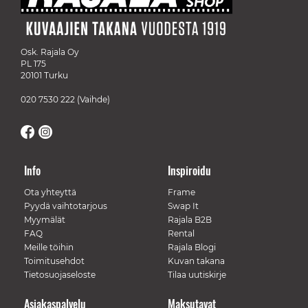
Osk. Rajala Oy
PL 175
20101 Turku
020 7530 222
(Vaihde)
Info
Inspiroidu
Ota yhteyttä
Frame
Pyydä vaihtotarjous
Swap It
Myymälät
Rajala B2B
FAQ
Rental
Meille töihin
Rajala Blogi
Toimitusehdot
Kuvan takana
Tietosuojaseloste
Tilaa uutiskirje
Asiakaspalvelu
Maksutavat