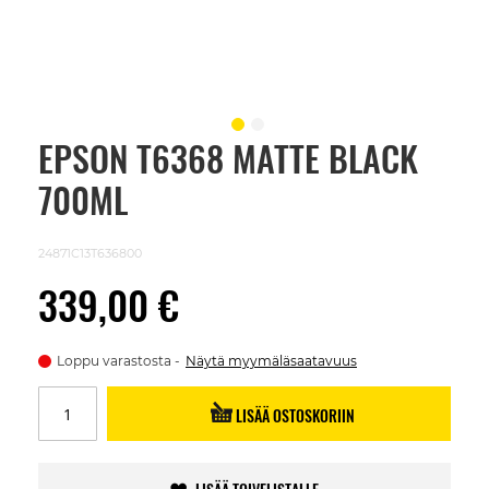
EPSON T6368 MATTE BLACK
Skip
to
700ML
the
beginning
of
the
24871C13T636800
images
gallery
339,00 €
Loppu varastosta
Näytä myymäläsaatavuus
LISÄÄ OSTOSKORIIN