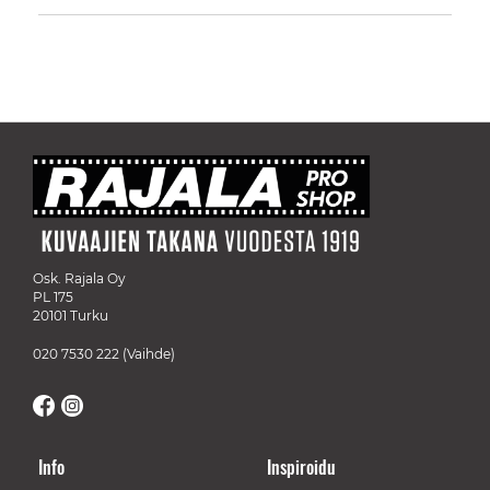
Osk. Rajala Oy
PL 175
20101 Turku
020 7530 222
(Vaihde)
Info
Inspiroidu