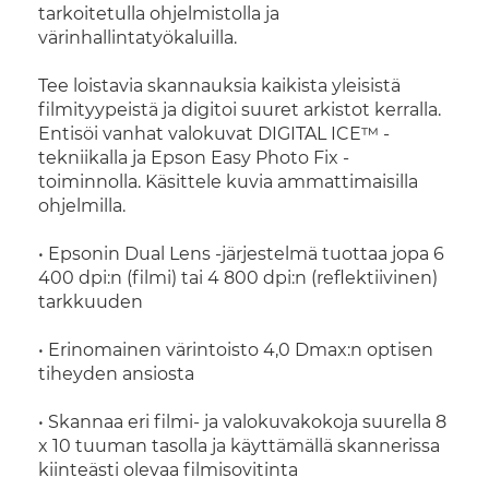
tarkoitetulla ohjelmistolla ja
värinhallintatyökaluilla.
Tee loistavia skannauksia kaikista yleisistä
filmityypeistä ja digitoi suuret arkistot kerralla.
Entisöi vanhat valokuvat DIGITAL ICE™ -
tekniikalla ja Epson Easy Photo Fix -
toiminnolla. Käsittele kuvia ammattimaisilla
ohjelmilla.
• Epsonin Dual Lens -järjestelmä tuottaa jopa 6
400 dpi:n (filmi) tai 4 800 dpi:n (reflektiivinen)
tarkkuuden
• Erinomainen värintoisto 4,0 Dmax:n optisen
tiheyden ansiosta
• Skannaa eri filmi- ja valokuvakokoja suurella 8
x 10 tuuman tasolla ja käyttämällä skannerissa
kiinteästi olevaa filmisovitinta