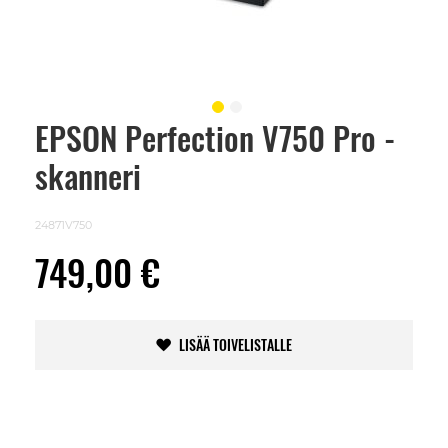
EPSON Perfection V750 Pro -
Skip
to
skanneri
the
beginning
of
the
24871V750
images
gallery
749,00 €
LISÄÄ TOIVELISTALLE