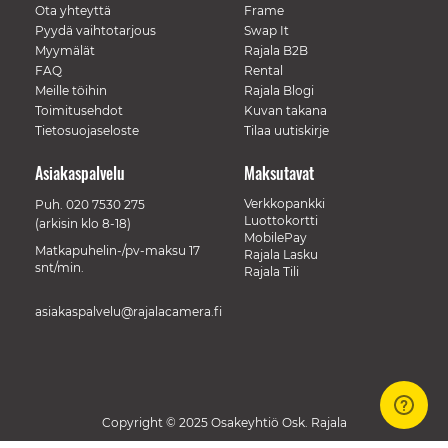
Ota yhteyttä
Frame
Pyydä vaihtotarjous
Swap It
Myymälät
Rajala B2B
FAQ
Rental
Meille töihin
Rajala Blogi
Toimitusehdot
Kuvan takana
Tietosuojaseloste
Tilaa uutiskirje
Asiakaspalvelu
Maksutavat
Verkkopankki
Puh.
020 7530 275
Luottokortti
(arkisin klo 8-18)
MobilePay
Matkapuhelin-/pv-maksu 17
Rajala Lasku
snt/min.
Rajala Tili
asiakaspalvelu@rajalacamera.fi
Copyright © 2025 Osakeyhtiö Osk. Rajala