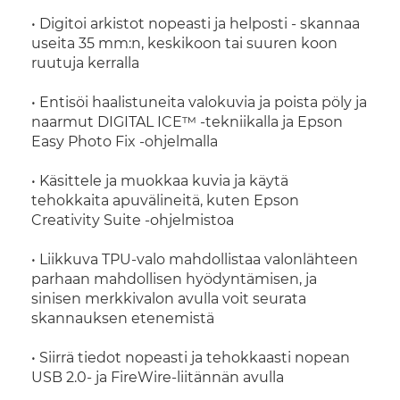
• Digitoi arkistot nopeasti ja helposti - skannaa
useita 35 mm:n, keskikoon tai suuren koon
ruutuja kerralla
• Entisöi haalistuneita valokuvia ja poista pöly ja
naarmut DIGITAL ICE™ -tekniikalla ja Epson
Easy Photo Fix -ohjelmalla
• Käsittele ja muokkaa kuvia ja käytä
tehokkaita apuvälineitä, kuten Epson
Creativity Suite -ohjelmistoa
• Liikkuva TPU-valo mahdollistaa valonlähteen
parhaan mahdollisen hyödyntämisen, ja
sinisen merkkivalon avulla voit seurata
skannauksen etenemistä
• Siirrä tiedot nopeasti ja tehokkaasti nopean
USB 2.0- ja FireWire-liitännän avulla