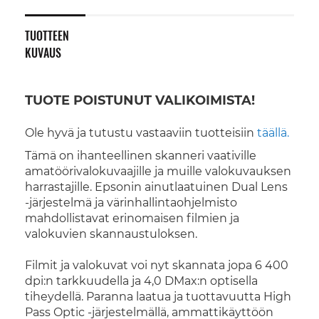
TUOTTEEN
KUVAUS
TUOTE POISTUNUT VALIKOIMISTA!
Ole hyvä ja tutustu vastaaviin tuotteisiin
täällä.
Tämä on ihanteellinen skanneri vaativille
amatöörivalokuvaajille ja muille valokuvauksen
harrastajille. Epsonin ainutlaatuinen Dual Lens
-järjestelmä ja värinhallintaohjelmisto
mahdollistavat erinomaisen filmien ja
valokuvien skannaustuloksen.
Filmit ja valokuvat voi nyt skannata jopa 6 400
dpi:n tarkkuudella ja 4,0 DMax:n optisella
tiheydellä. Paranna laatua ja tuottavuutta High
Pass Optic -järjestelmällä, ammattikäyttöön