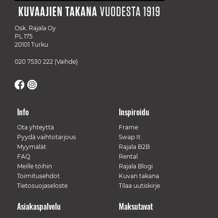
Osk. Rajala Oy
PL 175
20101 Turku
020 7530 222
(Vaihde)
Info
Inspiroidu
Ota yhteyttä
Frame
Pyydä vaihtotarjous
Swap It
Myymälät
Rajala B2B
FAQ
Rental
Meille töihin
Rajala Blogi
Toimitusehdot
Kuvan takana
Tietosuojaseloste
Tilaa uutiskirje
Asiakaspalvelu
Maksutavat