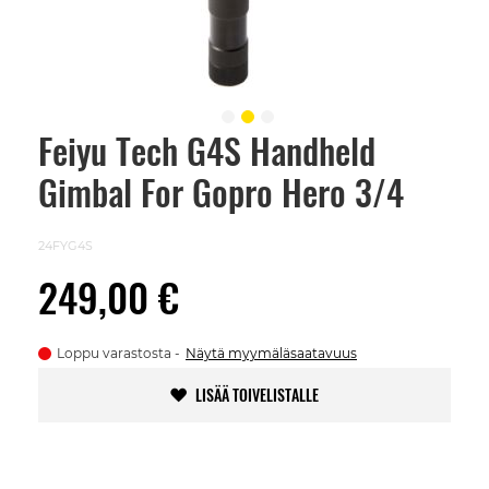
Feiyu Tech G4S Handheld
Skip
to
Gimbal For Gopro Hero 3/4
the
beginning
of
the
24FYG4S
images
gallery
249,00 €
Loppu varastosta
Näytä myymäläsaatavuus
LISÄÄ TOIVELISTALLE