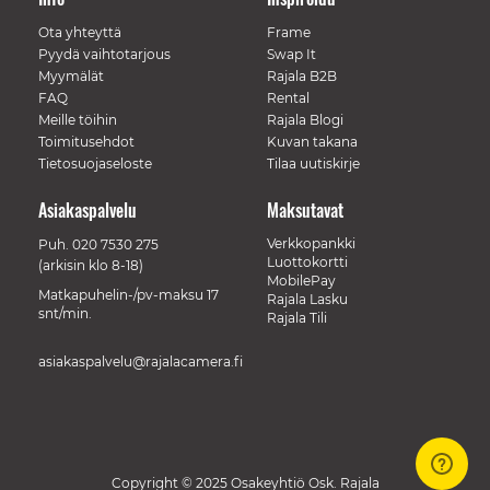
Ota yhteyttä
Frame
Pyydä vaihtotarjous
Swap It
Myymälät
Rajala B2B
FAQ
Rental
Meille töihin
Rajala Blogi
Toimitusehdot
Kuvan takana
Tietosuojaseloste
Tilaa uutiskirje
Asiakaspalvelu
Maksutavat
Verkkopankki
Puh.
020 7530 275
Luottokortti
(arkisin klo 8-18)
MobilePay
Matkapuhelin-/pv-maksu 17
Rajala Lasku
snt/min.
Rajala Tili
asiakaspalvelu@rajalacamera.fi
Copyright © 2025 Osakeyhtiö Osk. Rajala