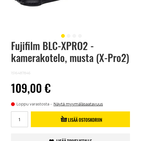
Fujifilm BLC-XPRO2 -
Skip
to
kamerakotelo, musta (X-Pro2)
the
beginning
of
the
1516487846
images
gallery
109,00 €
Loppu varastosta
Näytä myymäläsaatavuus
LISÄÄ OSTOSKORIIN