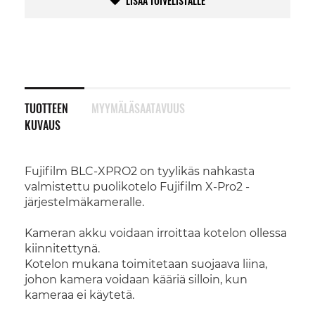
LISÄÄ TOIVELISTALLE
TUOTTEEN
MYYMÄLÄSAATAVUUS
KUVAUS
Fujifilm BLC-XPRO2 on tyylikäs nahkasta
valmistettu puolikotelo Fujifilm X-Pro2 -
järjestelmäkameralle.
Kameran akku voidaan irroittaa kotelon ollessa
kiinnitettynä.
Kotelon mukana toimitetaan suojaava liina,
johon kamera voidaan kääriä silloin, kun
kameraa ei käytetä.