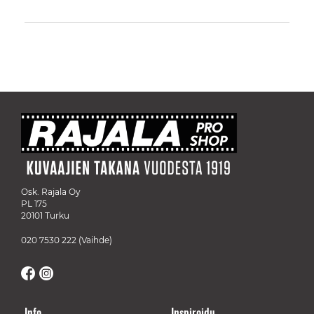
Osk. Rajala Oy
PL 175
20101 Turku
020 7530 222
(Vaihde)
Info
Inspiroidu